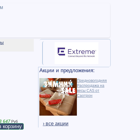
ам
ры
Акции и предложения:
Предновогодняя
Распродажа на
весы CAS от
Саотрон
3 647
Руб
› все акции
в корзину