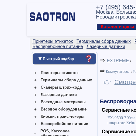
+7 (495) 645
Москва, Больша
Новодмитровска
Каталог и цен
Принтеры этикеток
Терминалы сбора данных
Бесперебойное питание
Лазерные датчики
?
▼
Быстрый подбор
⇒
EXTREME
‹
⇒
Коммутаторы
‹
То
Принтеры этикеток
Терминалы сбора данных
👉
Смотре
Сканеры штрих-кода
Лазерные датчики
Беспроводная
Расходные материалы
Весовое оборудование
Сервисные ко
Киоски, прайс-чекеры
FX-9500 3 Year
покрытие Zebra
Бесперебойное питание
POS, Кассовое
Сервисные к
оборудование