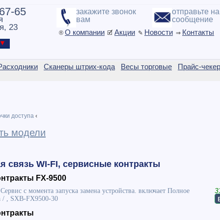
-67-65
закажите звонок
отправьте н
я
вам
сообщение
я, 23
О компании
Акции
Новости
Контакты
®
🗹
✎
⇒
ы ▼
Расходники
Сканеры штрих-кода
Весы торговые
Прайс-чеке
чки доступа
‹
ть модели
 связь WI-FI, сервисные контракты
нтракты FX-9500
 Сервис с момента запуска замена устройства. включает Полное
3
 / , SXB-FX9500-30
онтракты