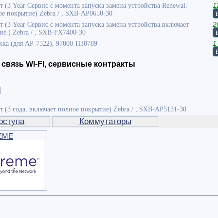
т (3 Year Сервис с момента запуска замена устройства Renewal.
1
е покрытие) Zebra / , SXB-AP0650-30
т (3 Year Сервис с момента запуска замена устройства.включает
2
е.) Zebra / , SXB-FX7400-30
ка (для AP-7522), 97000-H30789
1
связь WI-FI, сервисные контракты
и
т (3 года, включает полное покрытие) Zebra / , SXB-AP5131-30
оступа
Коммутаторы
EME