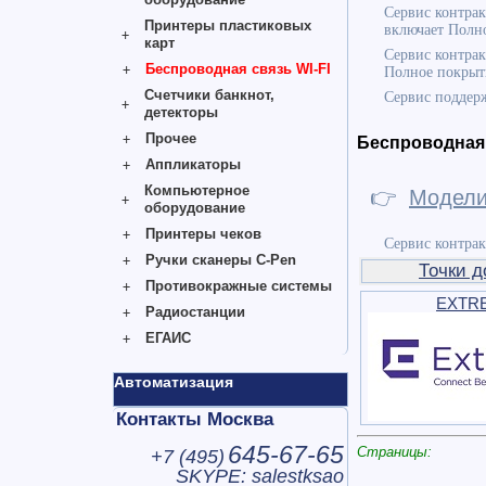
Сервис контрак
Принтеры пластиковых
включает Полно
карт
Сервис контрак
Беспроводная связь WI-FI
Полное покрыти
Счетчики банкнот,
Сервис поддерж
детекторы
Прочее
Беспроводная 
Аппликаторы
Компьютерное
👉
Модел
оборудование
Принтеры чеков
Сервис контрак
Ручки сканеры C-Pen
Точки д
Противокражные системы
EXTR
Радиостанции
ЕГАИС
Автоматизация
Контакты Москва
645-67-65
Страницы:
+7 (
495
)
SKYPE: salestksao