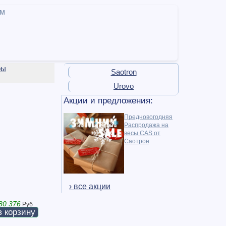
ам
ры
Saotron
Urovo
Акции и предложения:
Предновогодняя
Распродажа на
весы CAS от
Саотрон
› все акции
80 376
Руб
в корзину