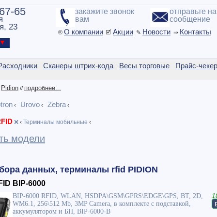
-67-65
закажите звонок
отправьте н
я
вам
сообщение
я, 23
О компании
Акции
Новости
Контакты
®
🗹
✎
⇒
ы ▼
Расходники
Сканеры штрих-кода
Весы торговые
Прайс-чеке
Pidion
подробнее...
/
//
tron
Urovo
Zebra
‹
‹
‹
FID
❌
‹
Терминалы мобильные
‹
ть модели
ора данных, терминалы rfid PIDION
ID BIP-6000
BIP-6000 RFID, WLAN, HSDPA\GSM\GPRS\EDGE\GPS, BT, 2D,
1
WM6.1, 256\512 Mb, 3MP Camera, в комплекте с подставкой,
аккумулятором и БП, BIP-6000-B