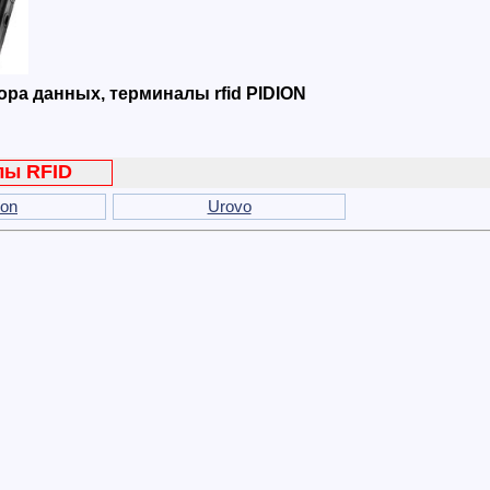
ра данных, терминалы rfid PIDION
лы RFID
ron
Urovo