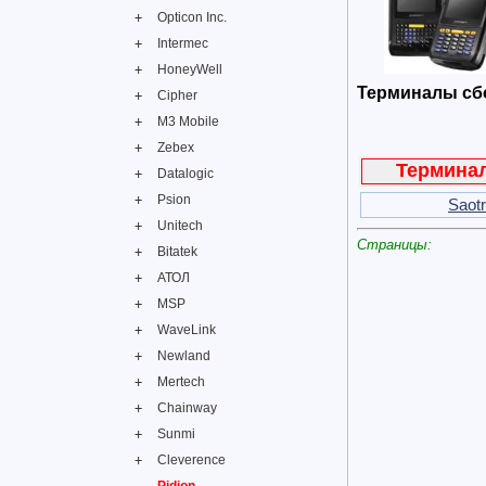
Opticon Inc.
Intermec
HoneyWell
Терминалы сбо
Cipher
M3 Mobile
Zebex
Термина
Datalogic
Psion
Saot
Unitech
Страницы:
Bitatek
АТОЛ
MSP
WaveLink
Newland
Mertech
Chainway
Sunmi
Cleverence