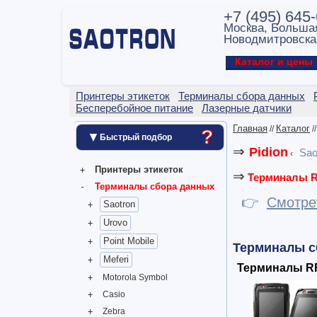
+7 (495) 645
Москва, Больша
Новодмитровска
Каталог и цен
Принтеры этикеток
Терминалы сбора данных
Бесперебойное питание
Лазерные датчики
Главная
Каталог
//
/
?
▼
Быстрый подбор
⇒
Pidion
Sao
‹
Принтеры этикеток
⇒
Терминалы R
Терминалы сбора данных
👉
Смотре
Saotron
Urovo
Point Mobile
Терминалы сб
Meferi
Терминалы RF
Motorola Symbol
Casio
Zebra