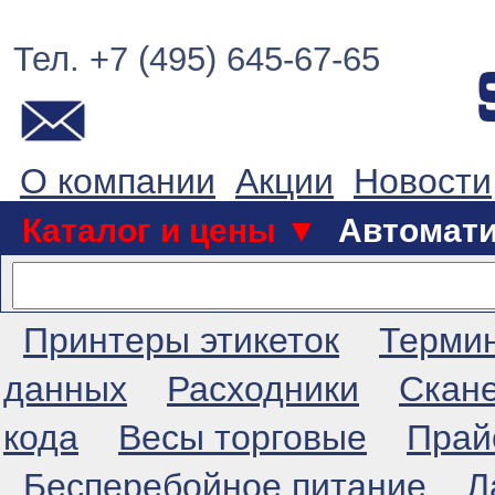
Тел. +7 (495) 645-67-65
О компании
Акции
Новости
Каталог и цены ▼
Автомат
Принтеры этикеток
Терми
данных
Расходники
Скан
кода
Весы торговые
Прай
Бесперебойное питание
Л