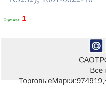
1
Страницы:
САОТРОН
Все 
ТорговыеМарки:974919,