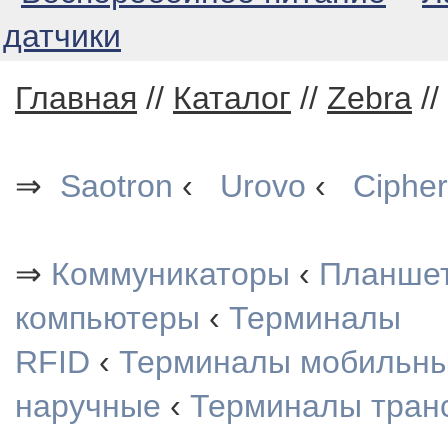
датчики
Главная
//
Каталог
//
Zebra
//
⇒
Saotron
‹
Urovo
‹
Cipher
⇒
Коммуникаторы
‹
Планше
компьютеры
‹
Терминалы
RFID
‹
Терминалы мобильн
наручные
‹
Терминалы тран