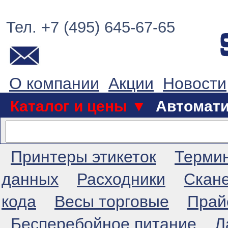
Тел. +7 (495) 645-67-65
О компании
Акции
Новости
Каталог и цены ▼
Автомат
Принтеры этикеток
Терми
данных
Расходники
Скан
кода
Весы торговые
Прай
Бесперебойное питание
Л