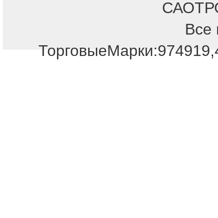
САОТРОН
Все 
ТорговыеМарки:974919,