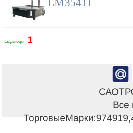
LM35411
1
Страницы:
САОТРОН
Все 
ТорговыеМарки:974919,