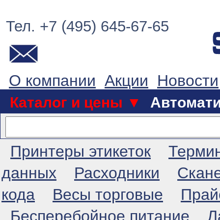
Тел. +7 (495) 645-67-65
О компании
Акции
Новости
Каталог и цены ▼
Автомат
Принтеры этикеток
Терми
данных
Расходники
Скан
кода
Весы торговые
Прай
Бесперебойное питание
Л