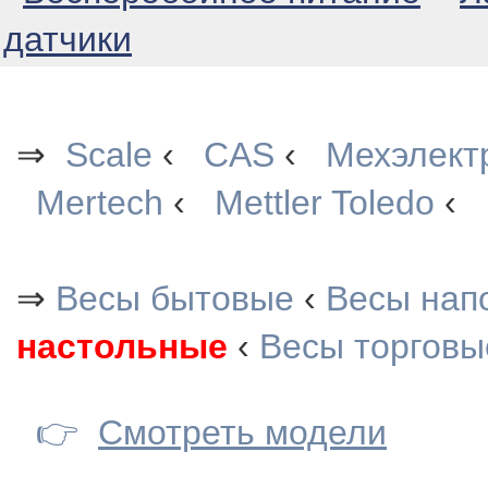
датчики
⇒
Scale
‹
CAS
‹
Мехэлект
Mertech
‹
Mettler Toledo
‹
⇒
Весы бытовые
‹
Весы нап
настольные
‹
Весы торговы
👉
Смотреть модели