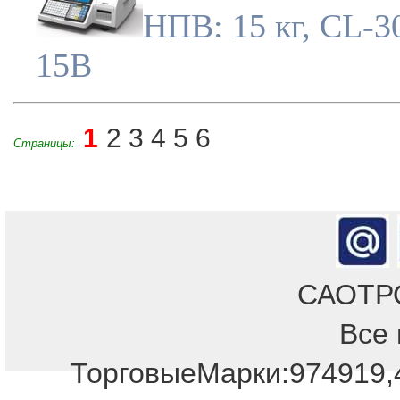
НПВ: 15 кг, CL-3
15B
1
2
3
4
5
6
Страницы:
САОТРОН
Все 
Отдел продаж!
ТорговыеМарки:974919,