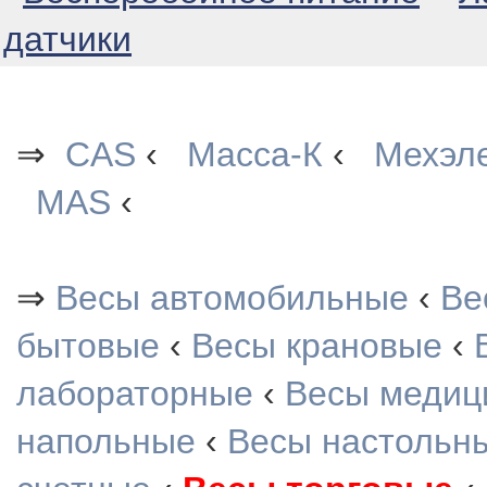
датчики
⇒
CAS
‹
Масса-К
‹
Мехэл
MAS
‹
⇒
Весы автомобильные
‹
Ве
бытовые
‹
Весы крановые
‹
лабораторные
‹
Весы медиц
напольные
‹
Весы настольн