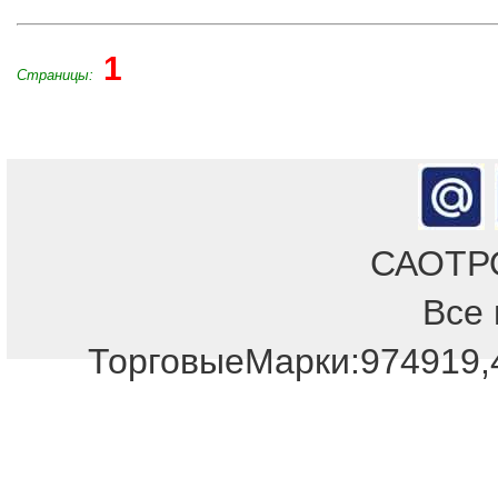
1
Страницы:
САОТРОН
Все 
Отдел продаж!
ТорговыеМарки:974919,