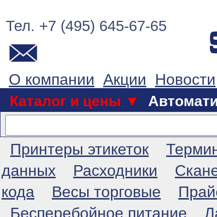
Тел. +7 (495) 645-67-65
О компании
Акции
Новости
Каталог и цены ▼
Автомат
Принтеры этикеток
Терми
данных
Расходники
Скан
кода
Весы торговые
Прай
Бесперебойное питание
Л