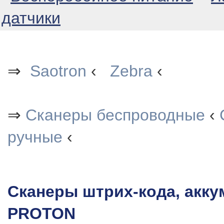
датчики
⇒
Saotron
‹
Zebra
‹
⇒
Сканеры беспроводные
‹
ручные
‹
Сканеры штрих-кода, акк
PROTON