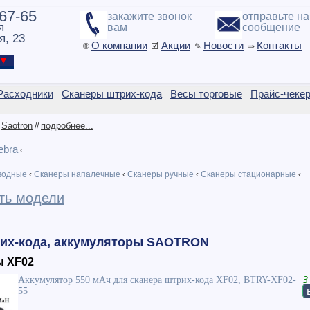
-67-65
закажите звонок
отправьте н
я
вам
сообщение
я, 23
О компании
Акции
Новости
Контакты
®
🗹
✎
⇒
ы ▼
Расходники
Сканеры штрих-кода
Весы торговые
Прайс-чеке
Saotron
подробнее...
/
//
ebra
‹
водные
‹
Сканеры напалечные
‹
Сканеры ручные
‹
Сканеры стационарные
‹
ть модели
их-кода, аккумуляторы SAOTRON
ы XF02
Аккумулятор 550 мАч для сканера штрих-кода XF02, BTRY-XF02-
3
55