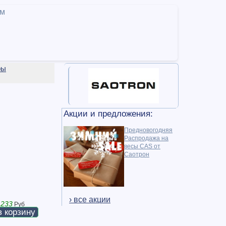
ам
ры
Акции и предложения:
Предновогодняя
Распродажа на
весы CAS от
Саотрон
› все акции
 233
Руб
в корзину