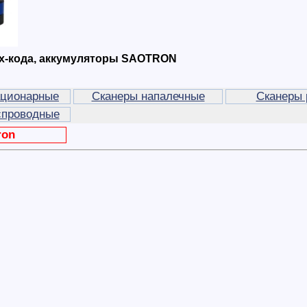
х-кода, аккумуляторы SAOTRON
ационарные
Сканеры напалечные
Сканеры 
спроводные
ron