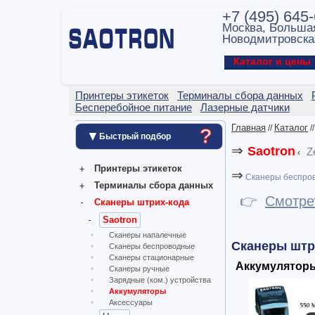
+7 (495) 645
Москва, Больша
Новодмитровска
Каталог и цен
Принтеры этикеток
Терминалы сбора данных
Бесперебойное питание
Лазерные датчики
Главная
Каталог
//
/
?
▼
Быстрый подбор
⇒
Saotron
Z
‹
Принтеры этикеток
⇒
Сканеры беспро
Терминалы сбора данных
👉
Смотре
Сканеры штрих-кода
Saotron
Сканеры напалечные
Сканеры штр
Сканеры беспроводные
Сканеры стационарные
Аккумулятор
Сканеры ручные
Зарядные (ком.) устройства
Аккумуляторы
Аксессуары