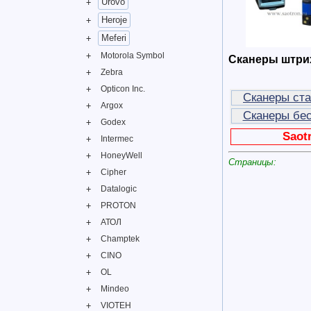
Urovo
Heroje
Meferi
Motorola Symbol
Сканеры штри
Zebra
Opticon Inc.
Сканеры ст
Argox
Сканеры бе
Godex
Saot
Intermec
HoneyWell
Страницы:
Cipher
Datalogic
PROTON
АТОЛ
Champtek
CINO
OL
Mindeo
VIOTEH