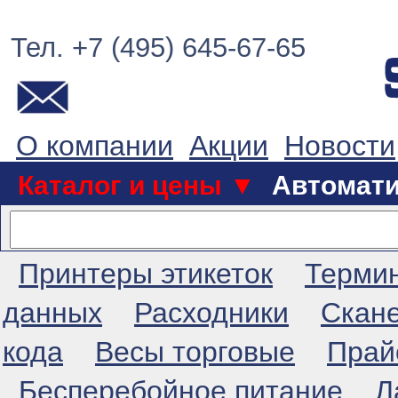
Тел. +7 (495) 645-67-65
О компании
Акции
Новости
Каталог и цены ▼
Автомат
Принтеры этикеток
Терми
данных
Расходники
Скан
кода
Весы торговые
Прай
Бесперебойное питание
Л