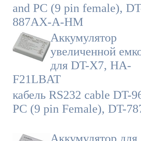
and PC (9 pin female), DT
887AX-A-HM
Аккумулятор
увеличенной емк
для DT-X7, HA-
F21LBAT
кабель RS232 cable DT-96
PC (9 pin Female), DT-7
Аккумулятор для