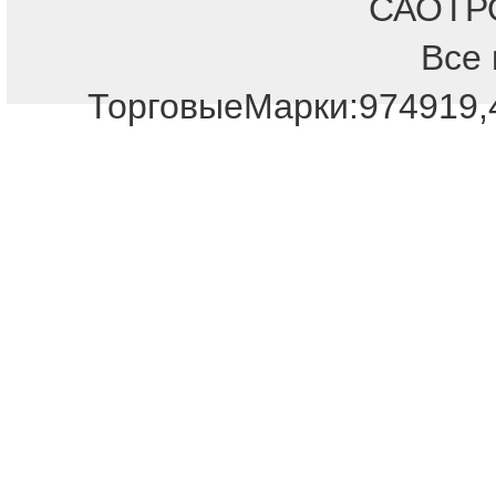
САОТРОН
Все 
Отдел продаж!
ТорговыеМарки:974919,