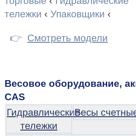
торговые
‹
Гидравлические
тележки
‹
Упаковщики
‹
👉
Смотреть модели
Весовое оборудование, а
CAS
Гидравлические
Весы счетны
тележки