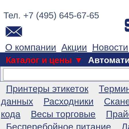
Тел. +7 (495) 645-67-65
О компании
Акции
Новости
Каталог и цены ▼
Автомат
Принтеры этикеток
Терми
данных
Расходники
Скан
кода
Весы торговые
Прай
Бесперебойное питание
Л