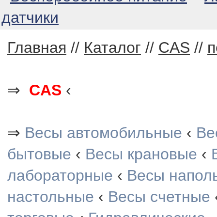
датчики
Главная
//
Каталог
//
CAS
//
п
⇒
CAS
‹
⇒
Весы автомобильные
‹
Ве
бытовые
‹
Весы крановые
‹
лабораторные
‹
Весы напол
настольные
‹
Весы счетные