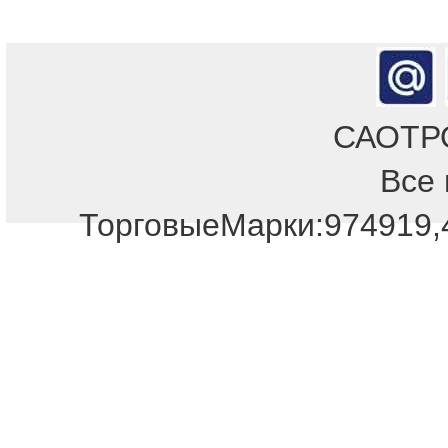
САОТРОН
Все 
Отдел продаж!
ТорговыеМарки:974919,