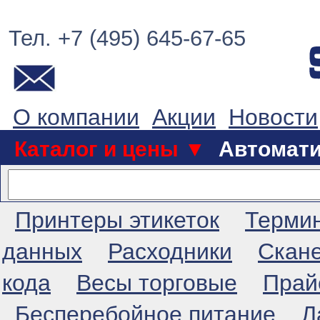
Тел. +7 (495) 645-67-65
О компании
Акции
Новости
Каталог и цены ▼
Автомат
Принтеры этикеток
Терми
данных
Расходники
Скан
кода
Весы торговые
Прай
Бесперебойное питание
Л