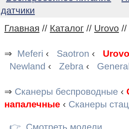
датчики
Главная
//
Каталог
//
Urovo
/
⇒
Meferi
‹
Saotron
‹
Urov
Newland
‹
Zebra
‹
Genera
⇒
Сканеры беспроводные
‹
напалечные
‹
Сканеры ста
👉
Смотреть модели