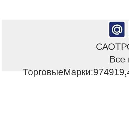
САОТРОН
Все 
Отдел продаж!
ТорговыеМарки:974919,