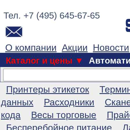
Тел. +7 (495) 645-67-65
О компании
Акции
Новости
Каталог и цены ▼
Автомат
Принтеры этикеток
Терми
данных
Расходники
Скан
кода
Весы торговые
Прай
Бесперебойное питание
Л