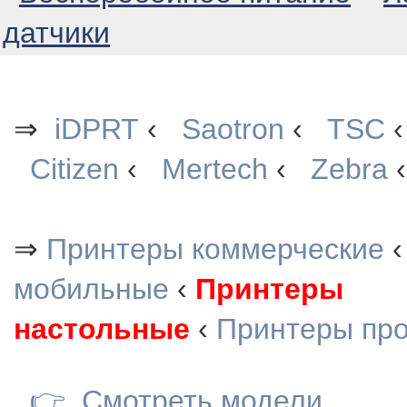
датчики
⇒
iDPRT
‹
Saotron
‹
TSC
Citizen
‹
Mertech
‹
Zebra
‹
⇒
Принтеры коммерческие
‹
мобильные
‹
Принтеры
настольные
‹
Принтеры пр
👉
Смотреть модели