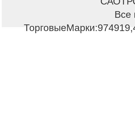
САОТРОН
Все 
ТорговыеМарки:974919,