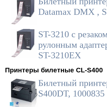
Билетный принте
Datamax DMX , S
ST-3210 с резако
рулонным адапте
ST-3210EX
Принтеры билетные CL-S400
Билетный принте
S400DT, 1000835