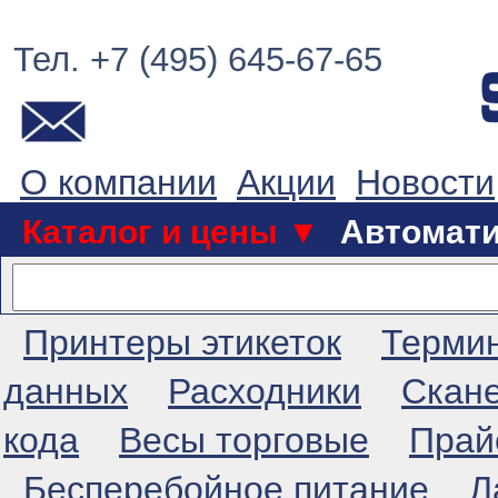
Тел. +7 (495) 645-67-65
О компании
Акции
Новости
Каталог и цены ▼
Автомат
Принтеры этикеток
Терми
данных
Расходники
Скан
кода
Весы торговые
Прай
Бесперебойное питание
Л