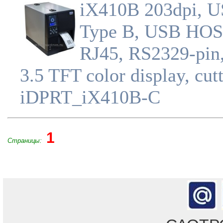
iX410B 203dpi, 
Type B, USB HOS
RJ45, RS2329-pin,
3.5 TFT color display, cutt
iDPRT_iX410B-C
1
Страницы: