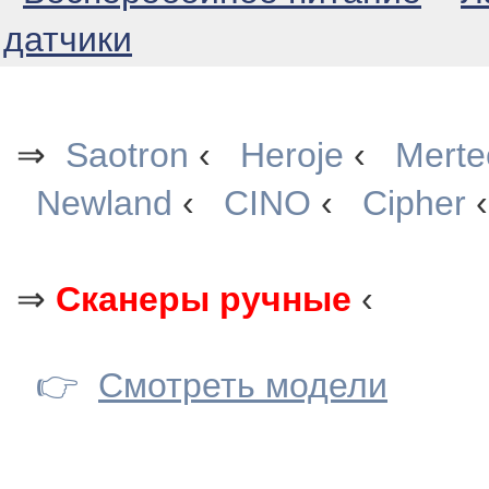
датчики
⇒
Saotron
‹
Heroje
‹
Merte
Newland
‹
CINO
‹
Cipher
⇒
Сканеры ручные
‹
👉
Смотреть модели