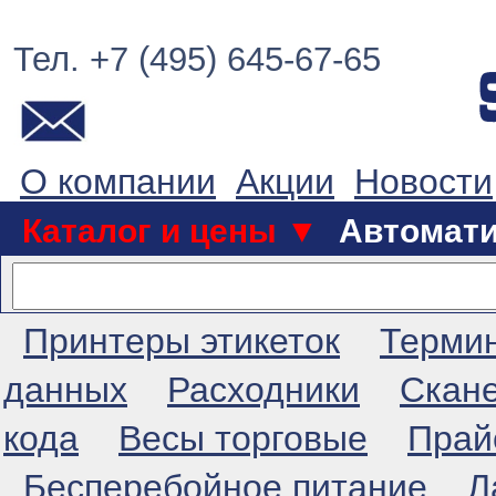
Тел. +7 (495) 645-67-65
О компании
Акции
Новости
Каталог и цены ▼
Автомат
Принтеры этикеток
Терми
данных
Расходники
Скан
кода
Весы торговые
Прай
Бесперебойное питание
Л