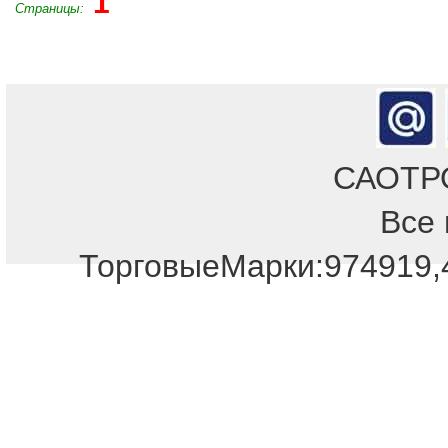
1
Страницы:
САОТРОН
Все 
Отдел продаж!
ТорговыеМарки:974919,