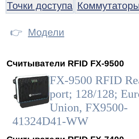
Точки доступа
Коммутатор
👉
Модели
Считыватели RFID FX-9500
FX-9500 RFID Rea
port; 128/128; Eu
Union, FX9500-
41324D41-WW