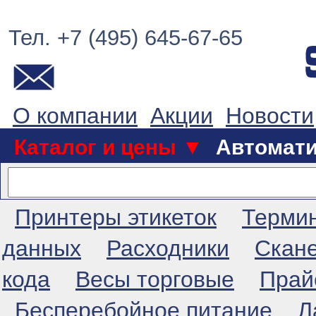
Тел. +7 (495) 645-67-65
О компании
Акции
Новости
Каталог и цены ▼
Автомат
Принтеры этикеток
Терми
данных
Расходники
Скан
кода
Весы торговые
Прай
Бесперебойное питание
Л