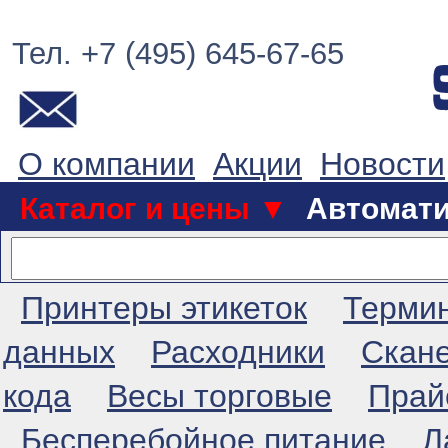
Тел. +7 (495) 645-67-65
О компании
Акции
Новости
Каталог и цены ▼
Автомат
Принтеры этикеток
Терми
данных
Расходники
Скан
кода
Весы торговые
Прай
Бесперебойное питание
Л