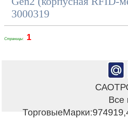
Gen2 (корпусная RFID-ме
3000319
1
Страницы:
САОТРОН
Все 
ТорговыеМарки:974919,