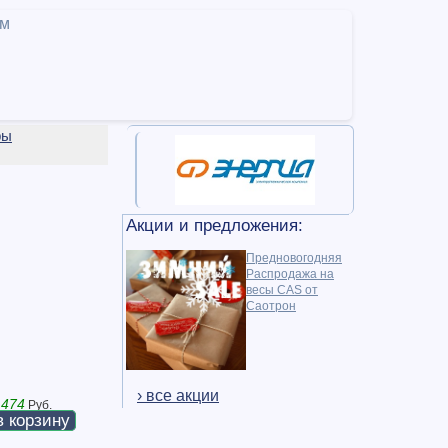
ам
ры
Акции и предложения:
Предновогодняя
Распродажа на
весы CAS от
Саотрон
› все акции
 474
Руб.
в корзину