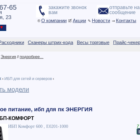
-67-65
закажите звонок
отправьте н
я
вам
сообщение
я, 23
О компании
Акции
Новости
Контакты
®
🗹
✎
⇒
ы ▼
Расходники
Сканеры штрих-кода
Весы торговые
Прайс-чеке
Энергия
подробнее...
/
//
❌
‹
ИБП для сетей и серверов
‹
ть модели
ое питание, ибп для пк ЭНЕРГИЯ
ИБП-КОМФОРТ
ИБП Комфорт 600 , Е0201-1000
7