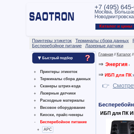
+7 (495) 645
Москва, Больша
Новодмитровска
Каталог и цен
Принтеры этикеток
Терминалы сбора данных
Бесперебойное питание
Лазерные датчики
Главная
Каталог
//
/
?
▼
Быстрый подбор
⇒
Энергия
‹
Принтеры этикеток
⇒
ИБП для ПК
Терминалы сбора данных
👉
Смотре
Сканеры штрих-кода
Лазерные датчики
Расходные материалы
Бесперебойн
Весовое оборудование
ИБП для ПК 
Киоски, прайс-чекеры
Бесперебойное питание
APC