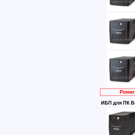
Powe
ИБП для ПК B