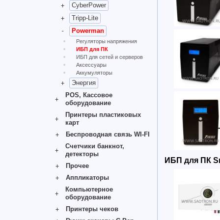
CyberPower
Tripp-Lite
Powerman
Регуляторы напряжения
ИБП для ПК
ИБП для сетей и серверов
Аксессуары
Аккумуляторы
Энергия
POS, Кассовое
оборудование
Принтеры пластиковых
карт
Беспроводная связь WI-FI
Счетчики банкнот,
детекторы
ИБП для ПК S
Прочее
Аппликаторы
Компьютерное
оборудование
Принтеры чеков