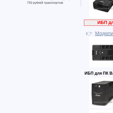
750 рублей транспортом.
ИБП д
👉
Модел
ИБП для ПК B