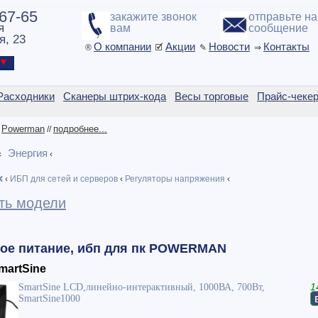
-67-65
закажите звонок
отправьте н
я
вам
сообщение
я, 23
О компании
Акции
Новости
Контакты
®
🗹
✎
⇒
ы ▼
Расходники
Сканеры штрих-кода
Весы торговые
Прайс-чеке
Powerman
подробнее...
/
//
Энергия
‹
‹
❌
‹
ИБП для сетей и серверов
‹
Регуляторы напряжения
‹
ть модели
ое питание, ибп для пк POWERMAN
martSine
SmartSine LCD,линейно-интерактивный, 1000ВА, 700Вт,
1
SmartSine1000