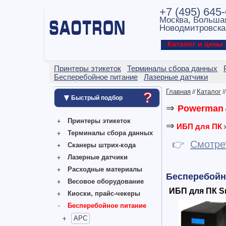
+7 (495) 645
Москва, Больша
Новодмитровска
Каталог и цен
Принтеры этикеток
Терминалы сбора данных
Бесперебойное питание
Лазерные датчики
Главная
Каталог
//
/
?
▼
Быстрый подбор
⇒
Powerman
Принтеры этикеток
⇒
ИБП для ПК
Терминалы сбора данных
👉
Смотре
Сканеры штрих-кода
Лазерные датчики
Расходные материалы
Бесперебойн
Весовое оборудование
ИБП для ПК S
Киоски, прайс-чекеры
Бесперебойное питание
APC