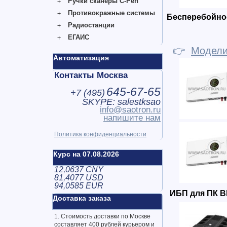
Ручки сканеры C-Pen
Противокражные системы
Бесперебойно
Радиостанции
ЕГАИС
👉
Модел
Автоматизация
Контакты Москва
645-67-65
+7 (
495
)
SKYPE: salestksao
info@saotron.ru
напишите нам
Политика конфиденциальности
Курс на 07.08.2026
12,0637 CNY
81,4077 USD
94,0585 EUR
ИБП для ПК 
Доставка заказа
1. Стоимость доставки по Москве
составляет 400 рублей курьером и