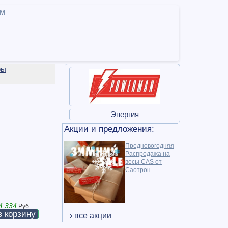
ам
ры
Энергия
Акции и предложения:
Предновогодняя
Распродажа на
весы CAS от
Саотрон
4 334
Руб
в корзину
› все акции