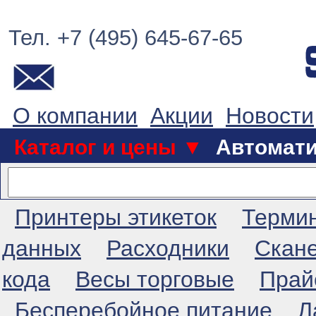
Тел. +7 (495) 645-67-65
О компании
Акции
Новости
Каталог и цены ▼
Автомат
Принтеры этикеток
Терми
данных
Расходники
Скан
кода
Весы торговые
Прай
Бесперебойное питание
Л