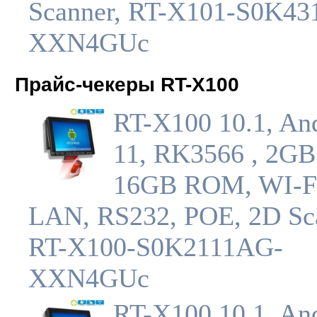
Scanner, RT-X101-S0K4
XXN4GUc
Прайс-чекеры RT-X100
RT-X100 10.1, An
11, RK3566 , 2GB
16GB ROM, WI-F
LAN, RS232, POE, 2D Sc
RT-X100-S0K2111AG-
XXN4GUc
RT-X100 10.1, An