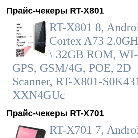
Прайс-чекеры RT-X801
RT-X801 8, Androi
Cortex A73 2.0G
\ 32GB ROM, WI-
GPS, GSM/4G, POE, 2D
Scanner, RT-X801-S0K4
XXN4GUc
Прайс-чекеры RT-X701
RT-X701 7, Androi