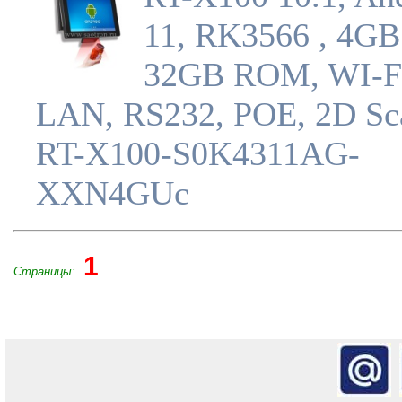
11, RK3566 , 4GB
32GB ROM, WI-F
LAN, RS232, POE, 2D Sc
RT-X100-S0K4311AG-
XXN4GUc
1
Страницы: