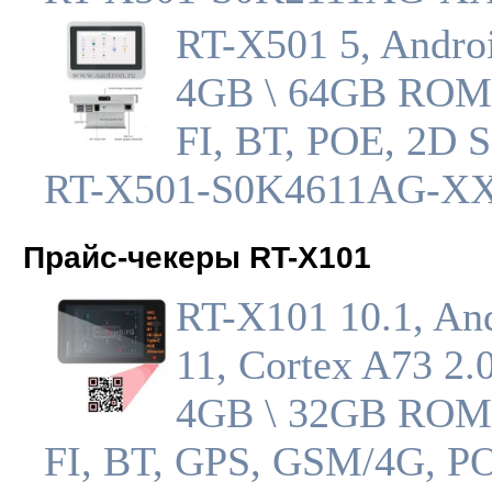
RT-X501 5, Androi
4GB \ 64GB ROM
FI, BT, POE, 2D S
RT-X501-S0K4611AG-X
Прайс-чекеры RT-X101
RT-X101 10.1, An
11, Cortex A73 2
4GB \ 32GB ROM
FI, BT, GPS, GSM/4G, P