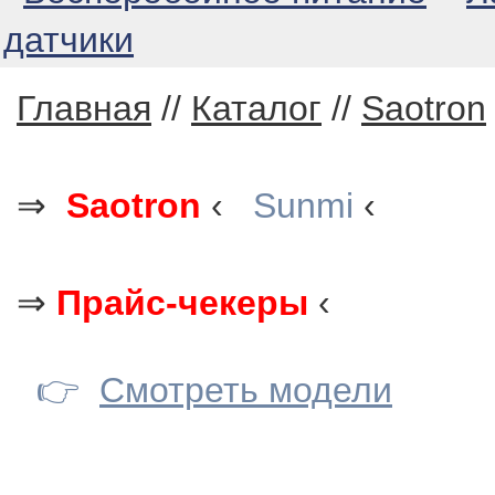
датчики
Главная
//
Каталог
//
Saotron
⇒
Saotron
‹
Sunmi
‹
⇒
Прайс-чекеры
‹
👉
Смотреть модели