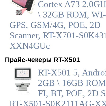
Cortex A73 2.0G
\ 32GB ROM, WI-
GPS, GSM/4G, POE, 2D
Scanner, RT-X701-S0K4
XXN4GUc
Прайс-чекеры RT-X501
RT-X501 5, Androi
2GB \ 16GB ROM
FI, BT, POE, 2D S
RT-X501-S0K2111AG-X