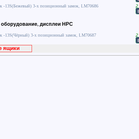
 -13S(Бежевый) 3-х позиционный замок, LM70686
2
 оборудование, дисплеи HPC
 -13S(Чёрный) 3-х позиционный замок, LM70687
2
е ящики