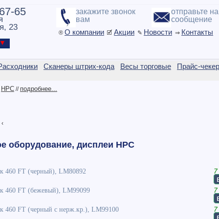
-67-65
закажите звонок
отправьте н
я
вам
сообщение
я, 23
О компании
Акции
Новости
Контакты
®
🗹
✎
⇒
ы ▼
Расходники
Сканеры штрих-кода
Весы торговые
Прайс-чеке
HPC
подробнее...
/
//
‹
ое оборудование, дисплеи HPC
 460 FT (черный), LM80892
7
 460 FT (бежевый), LM99099
7
 460 FT (черный с нерж.кр.), LM99100
7