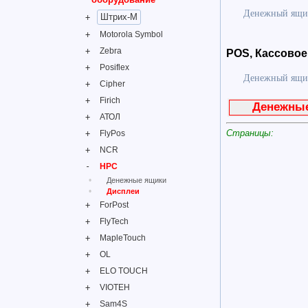
Денежный ящик
Штрих-М
Motorola Symbol
Zebra
POS, Кассовое
Posiflex
Денежный ящик
Cipher
Firich
Денежны
АТОЛ
Страницы:
FlyPos
NCR
HPC
Денежные ящики
Дисплеи
ForPost
FlyTech
MapleTouch
OL
ELO TOUCH
VIOTEH
Sam4S