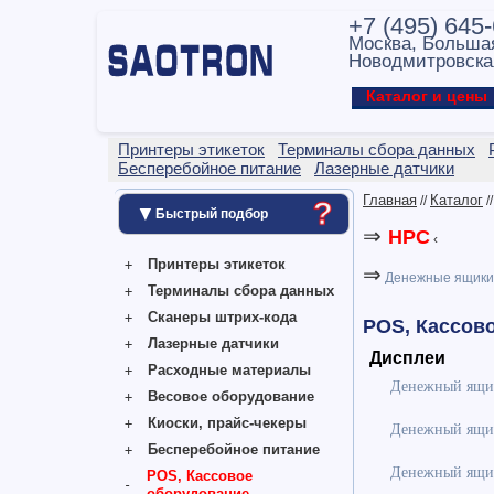
+7 (495) 645
Москва, Больша
Новодмитровска
Каталог и цен
Принтеры этикеток
Терминалы сбора данных
Бесперебойное питание
Лазерные датчики
Главная
Каталог
?
//
/
▼
Быстрый подбор
⇒
HPC
‹
Принтеры этикеток
⇒
Денежные ящики
Терминалы сбора данных
Сканеры штрих-кода
POS, Кассов
Лазерные датчики
Дисплеи
Расходные материалы
Денежный ящик
Весовое оборудование
Киоски, прайс-чекеры
Денежный ящик
Бесперебойное питание
Денежный ящик
POS, Кассовое
оборудование