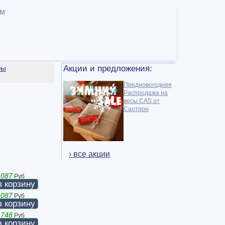
ам
ры
Акции и предложения:
Предновогодняя
Распродажа на
весы CAS от
Саотрон
› все акции
 087
Руб
в корзину
 087
Руб
в корзину
 748
Руб
в корзину