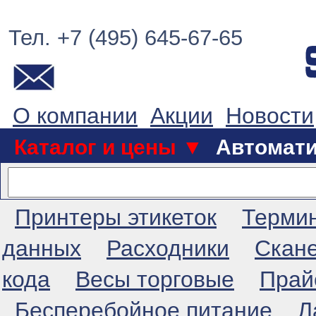
Тел. +7 (495) 645-67-65
О компании
Акции
Новости
Каталог и цены ▼
Автомат
Принтеры этикеток
Терми
данных
Расходники
Скан
кода
Весы торговые
Прай
Бесперебойное питание
Л