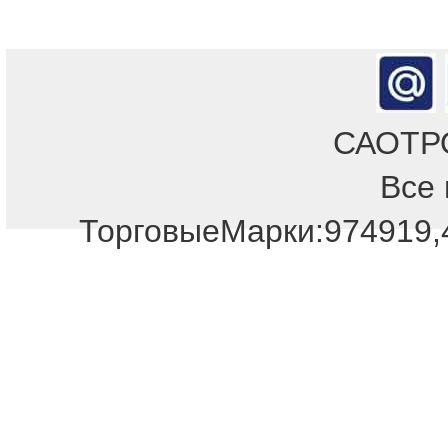
САОТРОН
Все 
ТорговыеМарки:974919,