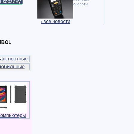
в корзину
обороты
› все новости
MBOL
анспортные
мобильные
компьютеры