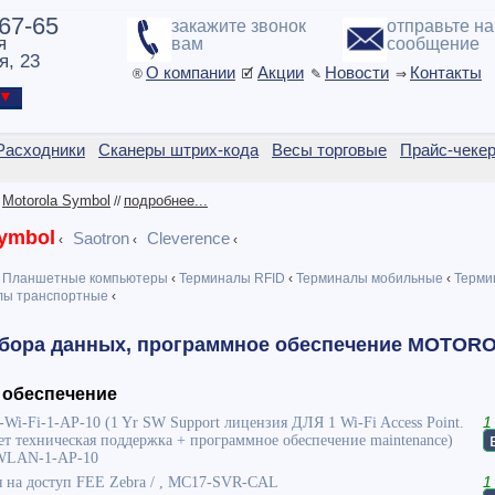
-67-65
закажите звонок
отправьте н
я
вам
сообщение
я, 23
О компании
Акции
Новости
Контакты
®
🗹
✎
⇒
ы ▼
Расходники
Сканеры штрих-кода
Весы торговые
Прайс-чеке
Motorola Symbol
подробнее...
/
//
Symbol
Saotron
Cleverence
‹
‹
‹
Планшетные компьютеры
‹
Терминалы RFID
‹
Терминалы мобильные
‹
Терми
ы транспортные
‹
бора данных, программное обеспечение MOTOR
 обеспечение
i-Fi-1-AP-10 (1 Yr SW Support лицензия ДЛЯ 1 Wi-Fi Access Point.
1
ет техническая поддержка + программное обеспечение maintenance)
-WLAN-1-AP-10
 на доступ FEE Zebra / , MC17-SVR-CAL
1