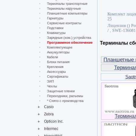
Терминалы транспортные
Терминалы наручные
Планшетные компьютеры
Комплект лицен
Гарнитуры
25
Сервисные контракты
Лицензия () Po
Подставки
/ , SWE-136081
Клавиатуры
Зарядные (ком.) устройства
Терминалы сб
Программное обеспечение
Комплектующее
Аккумуляторы
Кабели
Планшетные 
Блоки питания
Термина
Крепления
Аксессуары
Saot
Сертификаты
ЗИП
Чехлы
Защитные пленки
Переходники, разъемы
* Снято с производства
Casio
Zebra
Термина
Opticon Inc.
Intermec