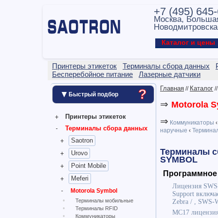
+7 (495) 645
Москва, Больша
Новодмитровска
Каталог и цен
Принтеры этикеток
Терминалы сбора данных
Бесперебойное питание
Лазерные датчики
Главная
Каталог
?
//
/
▼
Быстрый подбор
⇒
Motorola 
Принтеры этикеток
⇒
Коммуникаторы
‹
Терминалы сбора данных
наручные
‹
Терминал
Saotron
Терминалы с
Urovo
SYMBOL
Point Mobile
Программное
Meferi
Лицензия SWS-W
Motorola Symbol
Support включа
Терминалы мобильные
Zebra / , SWS
Терминалы RFID
MC17 лицензия
Коммуникаторы