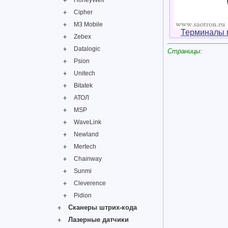
HoneyWell
Cipher
M3 Mobile
Терминалы 
Zebex
Datalogic
Страницы:
Psion
Unitech
Bitatek
АТОЛ
MSP
WaveLink
Newland
Mertech
Chainway
Sunmi
Cleverence
Pidion
Сканеры штрих-кода
Лазерные датчики