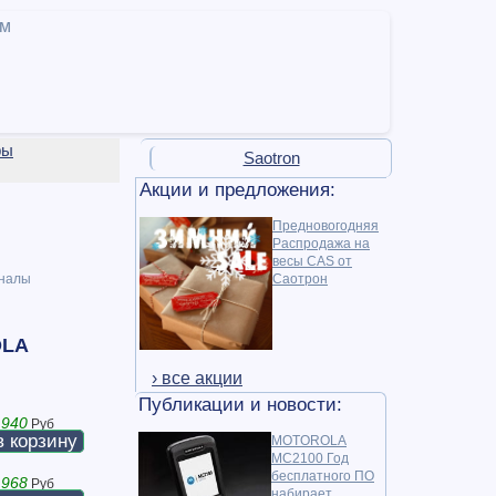
ам
ры
Saotron
Акции и предложения:
Предновогодняя
Распродажа на
весы CAS от
налы
Саотрон
OLA
› все акции
Публикации и новости:
 940
Руб
в корзину
MOTOROLA
MC2100 Год
бесплатного ПО
 968
Руб
набирает