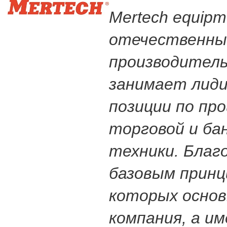
Mertech equip
отечественны
производитель
занимает лид
позиции по пр
торговой и ба
техники. Благ
базовым принц
которых осно
компания, а и