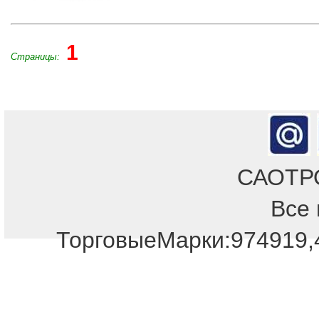
1
Страницы:
САОТРОН
Все 
Отдел продаж!
ТорговыеМарки:974919,