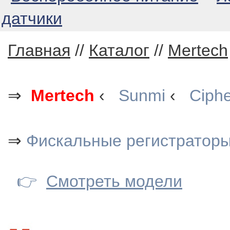
датчики
Главная
//
Каталог
//
Mertech
⇒
Mertech
‹
Sunmi
‹
Ciph
⇒
Фискальные регистраторы
👉
Смотреть модели