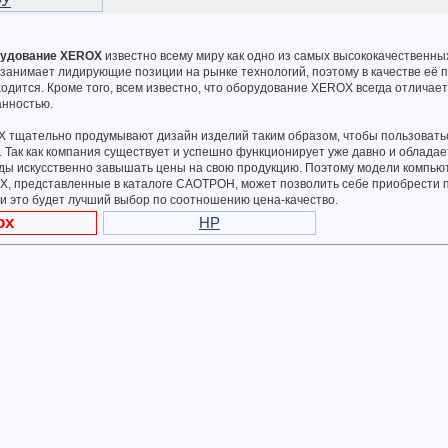
У
рудование XEROX
известно всему миру как одно из самых высококачественны
занимает лидирующие позиции на рынке технологий, поэтому в качестве её 
одится. Кроме того, всем известно, что оборудование XEROX всегда отличае
анностью.
 тщательно продумывают дизайн изделий таким образом, чтобы пользовать
. Так как компания существует и успешно функционирует уже давно и облада
жды искусственно завышать цены на свою продукцию. Поэтому модели компью
, представленные в каталоге САОТРОН, может позволить себе приобрести 
и это будет лучший выбор по соотношению цена-качество.
ox
HP