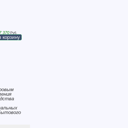
7 370
Руб.
в корзину
ировым
ления
одства
вальных
бытового