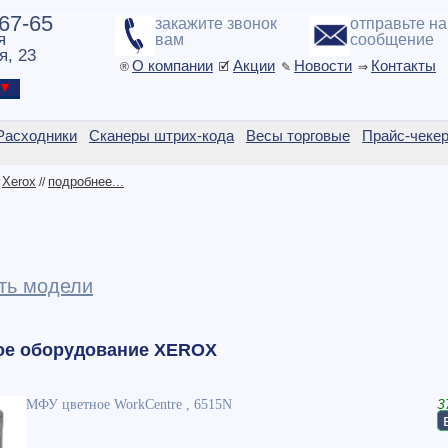
-67-65
закажите звонок
отправьте н
я
вам
сообщение
я, 23
О компании
Акции
Новости
Контакты
®
🗹
✎
⇒
ы ▼
Расходники
Сканеры штрих-кода
Весы торговые
Прайс-чеке
Xerox
подробнее...
/
//
ть модели
ое оборудование XEROX
МФУ цветное WorkCentre , 6515N
3