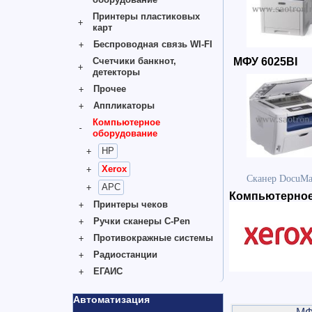
Принтеры пластиковых
карт
Беспроводная связь WI-FI
Счетчики банкнот,
МФУ 6025BI
детекторы
Прочее
Аппликаторы
Компьютерное
оборудование
HP
Xerox
Сканер DocuMa
APC
Компьютерное
Принтеры чеков
Ручки сканеры C-Pen
Противокражные системы
Радиостанции
ЕГАИС
Автоматизация