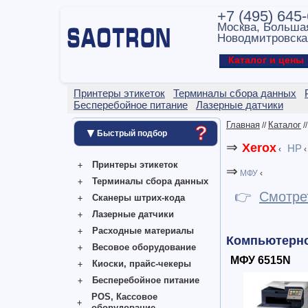
+7 (495) 645
Москва, Больша
Новодмитровска
Каталог и цен
Принтеры этикеток
Терминалы сбора данных
Бесперебойное питание
Лазерные датчики
Главная
Каталог
//
/
?
▼
Быстрый подбор
⇒
Xerox
HP
‹
‹
Принтеры этикеток
⇒
МФУ
‹
Терминалы сбора данных
👉
Смотре
Сканеры штрих-кода
Лазерные датчики
Расходные материалы
Компьютерн
Весовое оборудование
МФУ 6515N
Киоски, прайс-чекеры
Бесперебойное питание
POS, Кассовое
оборудование