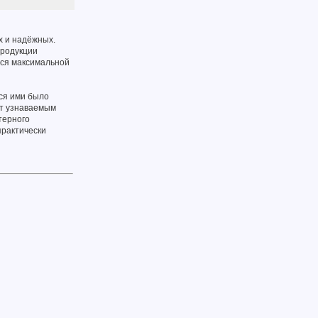
х и надёжных.
продукции
тся максимальной
ся ими было
ет узнаваемым
терного
практически