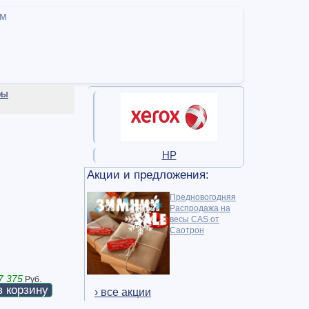
ам
ры
HP
Акции и предложения:
Предновогодняя
Распродажа на
весы CAS от
Саотрон
7 375
Руб.
в корзину
› все акции