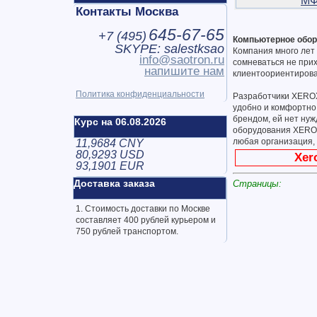
МФ
Контакты Москва
645-67-65
+7 (
495
)
Компьютерное обо
SKYPE: salestksao
Компания много лет 
info@saotron.ru
сомневаться не прих
напишите нам
клиентоориентиров
Политика конфиденциальности
Разработчики XEROX
удобно и комфортно
брендом, ей нет ну
Курс на 06.08.2026
оборудования XEROX
любая организация, 
11,9684 CNY
80,9293 USD
Xer
93,1901 EUR
Доставка заказа
Страницы:
1. Стоимость доставки по Москве
составляет 400 рублей курьером и
750 рублей транспортом.