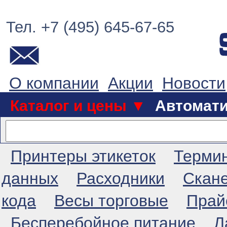
Тел. +7 (495) 645-67-65
О компании
Акции
Новости
Каталог и цены ▼
Автомат
Принтеры этикеток
Терми
данных
Расходники
Скан
кода
Весы торговые
Прай
Бесперебойное питание
Л