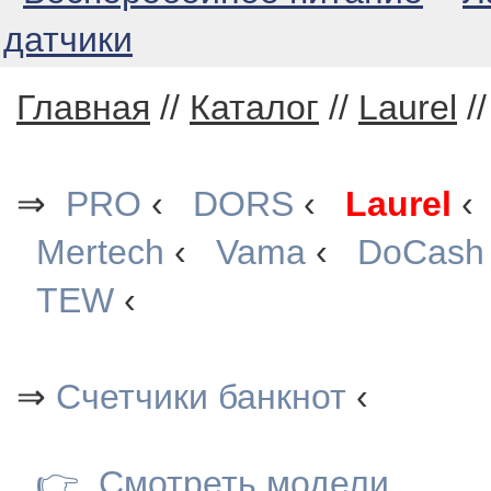
датчики
Главная
//
Каталог
//
Laurel
/
⇒
PRO
‹
DORS
‹
Laurel
Mertech
‹
Vama
‹
DoCash
TEW
‹
⇒
Счетчики банкнот
‹
👉
Смотреть модели