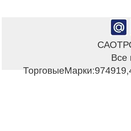
САОТРОН
Все 
ТорговыеМарки:974919,