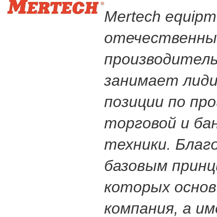
Mertech equip
отечественны
производитель
занимает лид
позиции по пр
торговой и ба
техники. Благ
базовым принц
которых осно
компания, а и