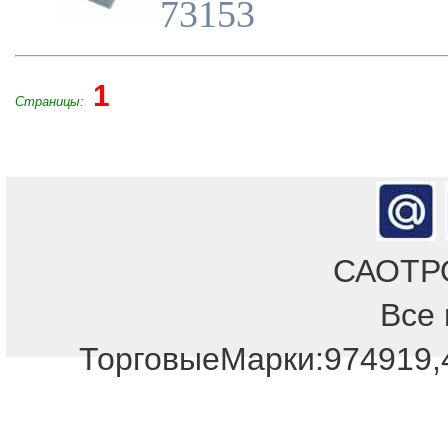
73153
1
Страницы:
САОТРОН
Все 
ТорговыеМарки:974919,