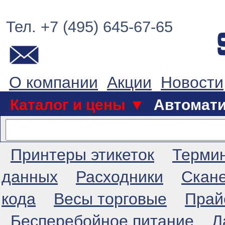
Тел. +7 (495) 645-67-65
О компании
Акции
Новости
Каталог и цены ▼
Автомат
Принтеры этикеток
Терми
данных
Расходники
Скан
кода
Весы торговые
Прай
Бесперебойное питание
Л