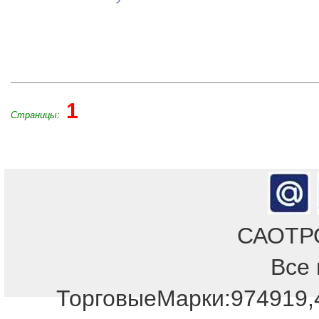
1
Страницы:
САОТРОН
Все 
Отдел продаж!
ТорговыеМарки:974919,