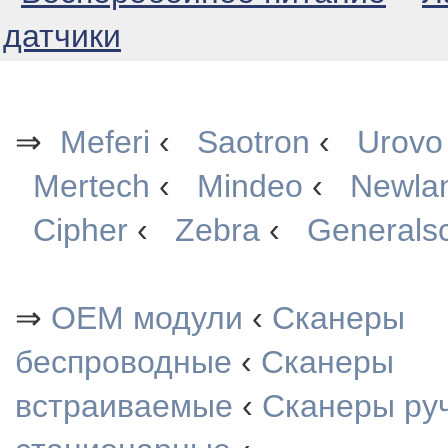
датчики
⇒
Meferi
‹
Saotron
‹
Urovo
Mertech
‹
Mindeo
‹
Newla
Cipher
‹
Zebra
‹
Generals
⇒
OEM модули
‹
Сканеры
беспроводные
‹
Сканеры
встраиваемые
‹
Сканеры ру