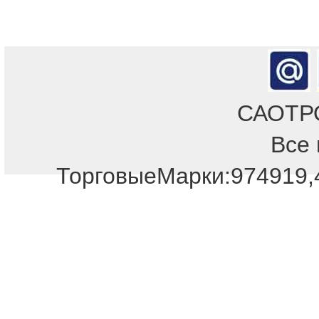
САОТРОН
Все 
ТорговыеМарки:974919,