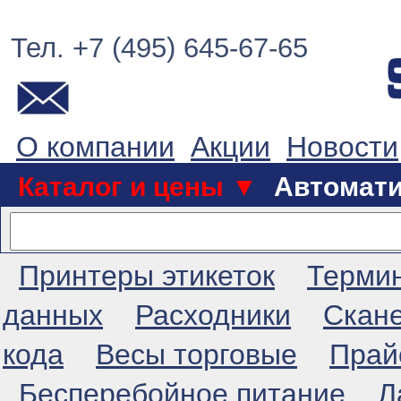
Тел. +7 (495) 645-67-65
О компании
Акции
Новости
Каталог и цены ▼
Автомат
Принтеры этикеток
Терми
данных
Расходники
Скан
кода
Весы торговые
Прай
Бесперебойное питание
Л