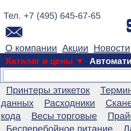
Тел. +7 (495) 645-67-65
О компании
Акции
Новости
Каталог и цены ▼
Автомат
Принтеры этикеток
Терми
данных
Расходники
Скан
кода
Весы торговые
Прай
Бесперебойное питание
Л