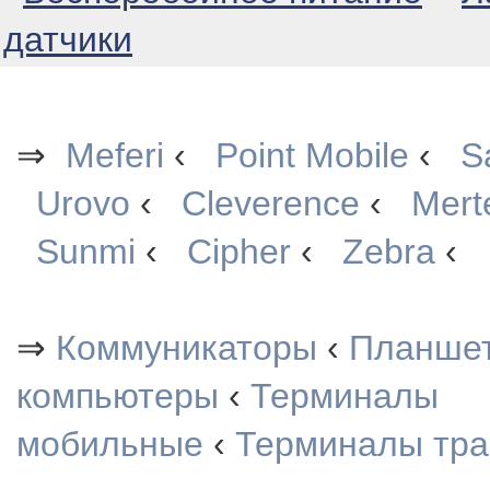
датчики
⇒
Meferi
‹
Point Mobile
‹
S
Urovo
‹
Cleverence
‹
Mert
Sunmi
‹
Cipher
‹
Zebra
‹
⇒
Коммуникаторы
‹
Планше
компьютеры
‹
Терминалы
мобильные
‹
Терминалы тра