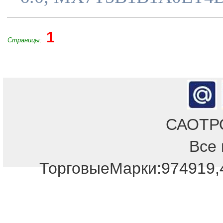
1
Страницы:
САОТРОН
Все 
Отдел продаж!
ТорговыеМарки:974919,