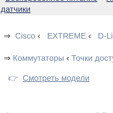
датчики
⇒
Cisco
‹
EXTREME
‹
D-L
⇒
Коммутаторы
‹
Точки дост
👉
Смотреть модели