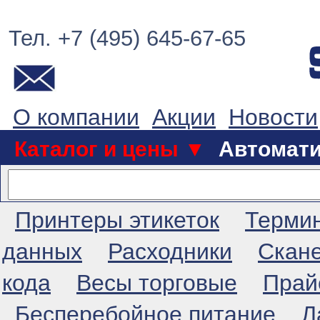
Тел. +7 (495) 645-67-65
О компании
Акции
Новости
Каталог и цены ▼
Автомат
Принтеры этикеток
Терми
данных
Расходники
Скан
кода
Весы торговые
Прай
Бесперебойное питание
Л