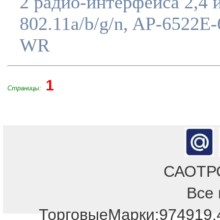
2 радио-интерфейса 2,4 
802.11a/b/g/n, AP-6522E-
WR
1
Страницы:
САОТРОН
Все 
ТорговыеМарки:974919,