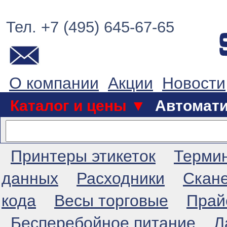
Тел. +7 (495) 645-67-65
О компании
Акции
Новости
Каталог и цены ▼
Автомат
Принтеры этикеток
Терми
данных
Расходники
Скан
кода
Весы торговые
Прай
Бесперебойное питание
Л