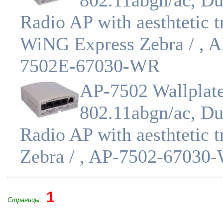
802.11abgn/ac, Du
Radio AP with aesthtetic t
WiNG Express Zebra / , A
7502E-67030-WR
AP-7502 Wallplat
802.11abgn/ac, Du
Radio AP with aesthtetic t
Zebra / , AP-7502-67030
1
Страницы: