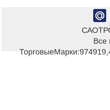
САОТРОН
Все 
ТорговыеМарки:974919,