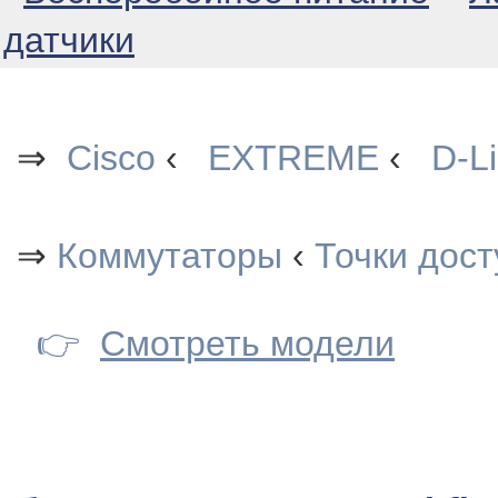
датчики
⇒
Cisco
‹
EXTREME
‹
D-L
⇒
Коммутаторы
‹
Точки дост
👉
Смотреть модели