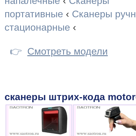
напалечные
‹
Сканеры
портативные
‹
Сканеры руч
стационарные
‹
👉
Смотреть модели
сканеры штрих-кода motor