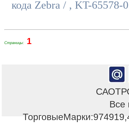
кода Zebra / , KT-65578-
1
Страницы:
САОТРОН
Все 
ТорговыеМарки:974919,