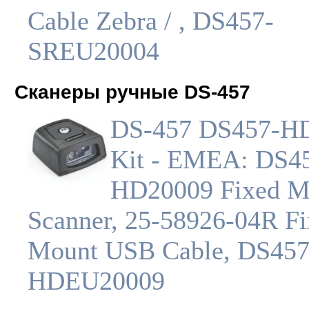
Cable Zebra / , DS457-
SREU20004
Сканеры ручные DS-457
DS-457 DS457-H
Kit - EMEA: DS4
HD20009 Fixed M
Scanner, 25-58926-04R F
Mount USB Cable, DS457
HDEU20009