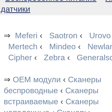
датчики
⇒
Meferi
‹
Saotron
‹
Urovo
Mertech
‹
Mindeo
‹
Newla
Cipher
‹
Zebra
‹
Generals
⇒
OEM модули
‹
Сканеры
беспроводные
‹
Сканеры
встраиваемые
‹
Сканеры