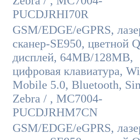
Zebra / , MC7004-
PUCDJRHI70R
GSM/EDGE/eGPRS, лазе
сканер-SE950, цветной
дисплей, 64MB/128MB,
цифровая клавиатура, W
Mobile 5.0, Bluetooth, Si
Zebra / , MC7004-
PUCDJRHM7CN
GSM/EDGE/eGPRS, лазе