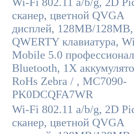
Wi-Fi 802.11 a/b/g, 2D Pi
сканер, цветной QVGA
дисплей, 128MB/128MB,
QWERTY клавиатура, W
Mobile 5.0 профессионал
Bluetooth, 1X аккумулято
RoHs Zebra / , MC7090-
PK0DCQFA7WR
Wi-Fi 802.11 a/b/g, 2D Pi
сканер, цветной QVGA