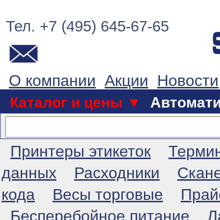
Тел. +7 (495) 645-67-65
О компании
Акции
Новости
Каталог и цены ▼
Автомат
Принтеры этикеток
Терми
данных
Расходники
Скан
кода
Весы торговые
Прай
Бесперебойное питание
Л