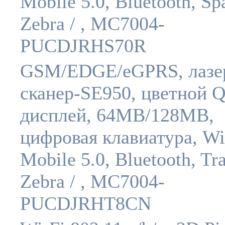
Mobile 5.0, Bluetooth, Sp
Zebra / , MC7004-
PUCDJRHS70R
GSM/EDGE/eGPRS, лазе
сканер-SE950, цветной
дисплей, 64MB/128MB,
цифровая клавиатура, W
Mobile 5.0, Bluetooth, Tr
Zebra / , MC7004-
PUCDJRHT8CN