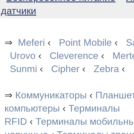
датчики
⇒
Meferi
‹
Point Mobile
‹
S
Urovo
‹
Cleverence
‹
Mert
Sunmi
‹
Cipher
‹
Zebra
‹
⇒
Коммуникаторы
‹
Планше
компьютеры
‹
Терминалы
RFID
‹
Терминалы мобильн