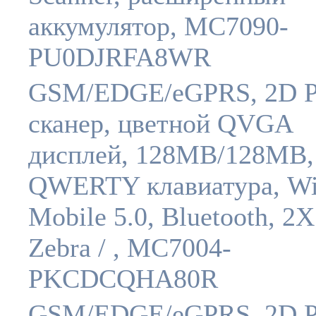
аккумулятор, MC7090-
PU0DJRFA8WR
GSM/EDGE/eGPRS, 2D P
сканер, цветной QVGA
дисплей, 128MB/128MB,
QWERTY клавиатура, W
Mobile 5.0, Bluetooth, 2X
Zebra / , MC7004-
PKCDCQHA80R
GSM/EDGE/eGPRS, 2D P