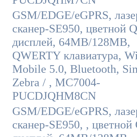
GSM/EDGE/eGPRS, лазе
сканер-SE950, цветной
дисплей, 64MB/128MB,
QWERTY клавиатура, W
Mobile 5.0, Bluetooth, Si
Zebra / , MC7004-
PUCDJQHM8CN
GSM/EDGE/eGPRS, лазе
сканер-SE950, , цветно