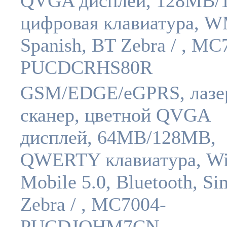
QVGA дисплей, 128MB/
цифровая клавиатура, W
Spanish, BT Zebra / , MC
PUCDCRHS80R
GSM/EDGE/eGPRS, лазе
сканер, цветной QVGA
дисплей, 64MB/128MB,
QWERTY клавиатура, W
Mobile 5.0, Bluetooth, Si
Zebra / , MC7004-
PUCDJQHM7CN