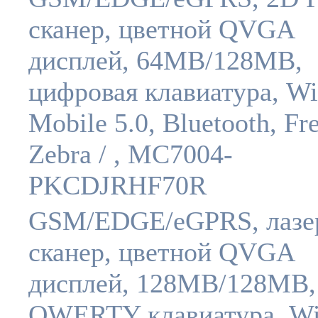
сканер, цветной QVGA
дисплей, 64MB/128MB,
цифровая клавиатура, W
Mobile 5.0, Bluetooth, Fr
Zebra / , MC7004-
PKCDJRHF70R
GSM/EDGE/eGPRS, лазе
сканер, цветной QVGA
дисплей, 128MB/128MB,
QWERTY клавиатура, W