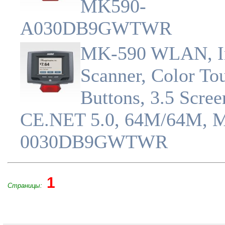
MK590-
A030DB9GWTWR
MK-590 WLAN, I
Scanner, Color To
Buttons, 3.5 Scree
CE.NET 5.0, 64M/64M, 
0030DB9GWTWR
1
Страницы: