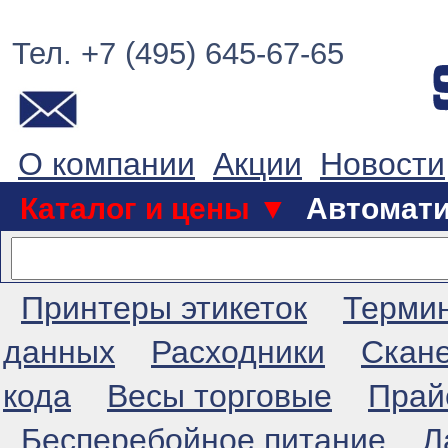
Тел. +7 (495) 645-67-65
О компании
Акции
Новости
Каталог и цены ▼
Автомат
Принтеры этикеток
Терми
данных
Расходники
Скан
кода
Весы торговые
Прай
Бесперебойное питание
Л