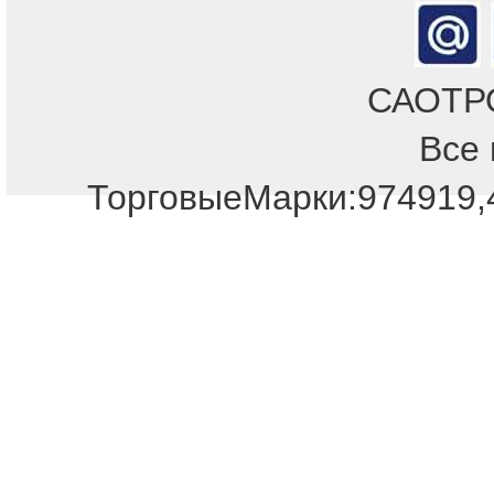
САОТРОН
Все 
Отдел продаж!
ТорговыеМарки:974919,