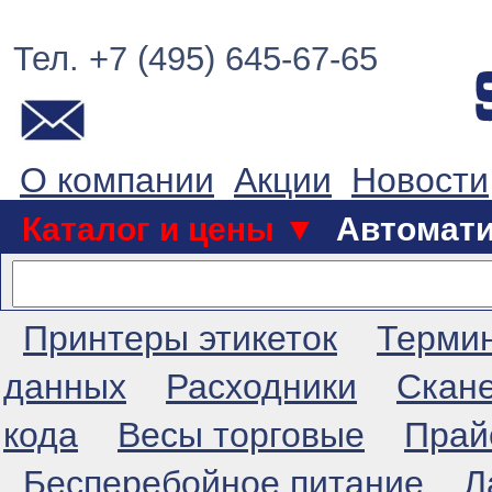
Тел. +7 (495) 645-67-65
О компании
Акции
Новости
Каталог и цены ▼
Автомат
Принтеры этикеток
Терми
данных
Расходники
Скан
кода
Весы торговые
Прай
Бесперебойное питание
Л