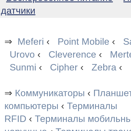
датчики
⇒
Meferi
‹
Point Mobile
‹
S
Urovo
‹
Cleverence
‹
Mert
Sunmi
‹
Cipher
‹
Zebra
‹
⇒
Коммуникаторы
‹
Планше
компьютеры
‹
Терминалы
RFID
‹
Терминалы мобильн