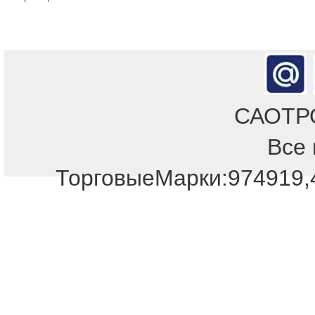
САОТРОН
Все 
Отдел продаж!
ТорговыеМарки:974919,