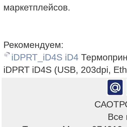
маркетплейсов.
Рекомендуем:
iDPRT_iD4S iD4
Термоприн
iDPRT iD4S (USB, 203dpi, Et
САОТРОН
Все 
Отдел продаж!