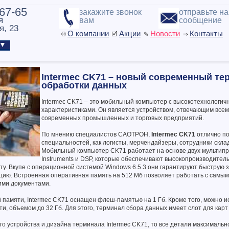
-67-65
закажите звонок
отправьте н
я
вам
сообщение
я, 23
О компании
Акции
Новости
Контакты
®
🗹
✎
⇒
ы ▼
Intermec CK71 – новый современный те
обработки данных
Intermec CK71 – это мобильный компьютер с высокотехнологи
характеристиками. Он является устройством, отвечающим все
современных промышленных и торговых предприятий.
По мнению специалистов САОТРОН,
Intermec CK71
отлично по
специальностей, как логисты, мерчендайзеры, сотрудники склад
Мобильный компьютер CK71 работает на основе двух мультипр
Instruments и DSP, которые обеспечивают высокопроизводител
у. Вкупе с операционной системой Windows 6.5.3 они гарантируют быструю за
цию. Встроенная оперативная память на 512 Мб позволяет работать с сам
ими документами.
памяти, Intermec CK71 оснащен флеш-памятью на 1 Гб. Кроме того, можно и
и, объемом до 32 Гб. Для этого, терминал сбора данных имеет слот для карт 
го устройства и дизайна терминала Intermec CK71, то все детали максималь