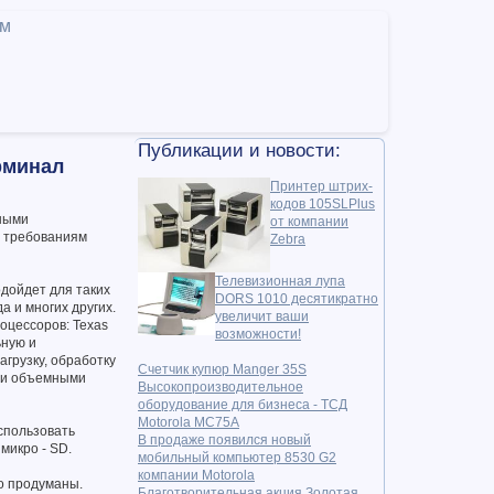
ам
Публикации и новости:
рминал
Принтер штрих-
кодов 105SLPlus
чными
от компании
м требованиям
Zebra
Телевизионная лупа
дойдет для таких
DORS 1010 десятикратно
а и многих других.
увеличит ваши
оцессоров: Texas
возможности!
ьную и
грузку, обработку
Счетчик купюр Manger 35S
ыми объемными
Высокопроизводительное
оборудование для бизнеса - ТСД
Motorola MC75A
спользовать
В продаже появился новый
микро - SD.
мобильный компьютер 8530 G2
компании Motorola
но продуманы.
Благотворительная акция Золотая