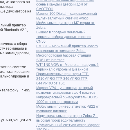
л, из которого он
осень в каждый детский дом от
мпьютера
САОТРОН
ьше двух метров на
Magner 100 Digital – однокарманный
мультивалютный счетчик купюр
Мобильные принтеры MZ-серии от
бильный принтер
Zebra
 Bluetooth V2.1,
Вышел в продажу мобильный
терминал сбора данных Intermec
CN50
терминала сбора
EM 220 – мобильный принтер нового
оту терминала в
поколения от компании Zebra
ные командировки,
Многопортовая базовая станция
SD61 от Intermec
WT41N0 VOW от Motorola – наручный
тает по системе
терминал с удобным дизайном
угол сканирования
Промышленные принтеры TTP-
мально упрощен и
2410MPRO TTP-346MPRO TTP-
644MPRO от TSC
Magner VP4 – упаковщик, который
о телефону +7 495
позволит упаковывать до 4 пакетов
Инфракрасный обнаружитель DORS
1000 станет прекрасным
Мобильный принтер этикеток PB22 от
компании Intermec
Индустриальные принтеры Zebra Z –
Ky,EA30,NoC,WLAN
высокая производительность
Двухкарманный счетчик купюр Magner
150 Digital