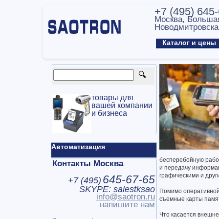
+7 (495) 645
Москва, Больша
Новодмитровска
Каталог и цен
товары для
вашей компании
и бизнеса
Автоматизация
бесперебойную работ
Контакты Москва
и передачу информа
графическими и друг
645-67-65
+7 (
495
)
SKYPE: salestksao
Помимо оперативной 
info@saotron.ru
съемные карты памят
напишите нам
Что касается внешне