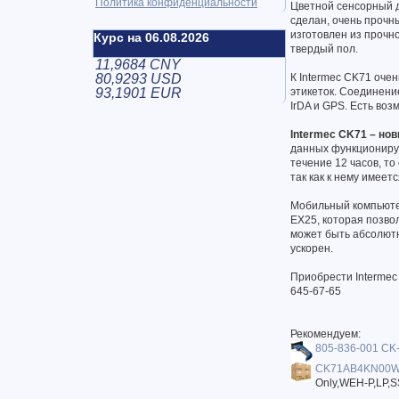
Политика конфиденциальности
Цветной сенсорный д
сделан, очень прочн
изготовлен из прочн
Курс на 06.08.2026
твердый пол.
11,9684 CNY
80,9293 USD
К Intermec CK71 оче
93,1901 EUR
этикеток. Соединени
IrDA и GPS. Есть воз
Intermec CK71 – но
данных функциониру
течение 12 часов, т
так как к нему имее
Мобильный компьютер
EX25, которая позво
может быть абсолютн
ускорен.
Приобрести Intermec
645-67-65
Рекомендуем:
805-836-001 CK
CK71AB4KN00W
Only,WEH-P,LP,