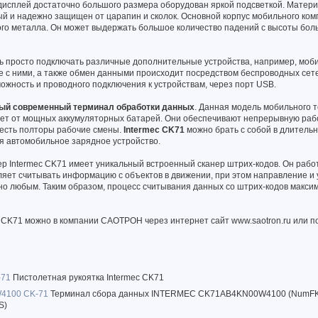
исплей достаточно большого размера оборудован яркой подсветкой. Материа
ый и надежно защищен от царапин и сколок. Основной корпус мобильного ко
ого металла. Он может выдержать большое количество падений с высоты бол
нь просто подключать различные дополнительные устройства, например, мо
е с ними, а также обмен данными происходит посредством беспроводных сетей
можность и проводного подключения к устройствам, через порт USB.
вый современный терминал обработки данных
. Данная модель мобильного 
ет от мощных аккумуляторных батарей. Они обеспечивают непрерывную раб
о есть полторы рабочие смены.
Intermec CK71
можно брать с собой в длитель
тся автомобильное зарядное устройство.
 Intermec CK71 имеет уникальный встроенный сканер штрих-кодов. Он рабо
ляет считывать информацию с объектов в движении, при этом направление и 
о любым. Таким образом, процесс считывания данных со штрих-кодов макси
 CK71 можно в компании САОТРОН через интернет сайт www.saotron.ru или п
-71
Пистолетная рукоятка Intermec CK71
4100 CK-71
Терминал сбора данных INTERMEC CK71AB4KN00W4100 (NumF
SS)