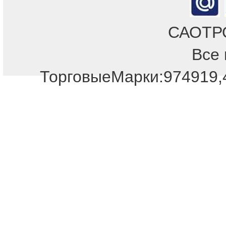
САОТРОН
Все 
Отдел продаж!
ТорговыеМарки:974919,