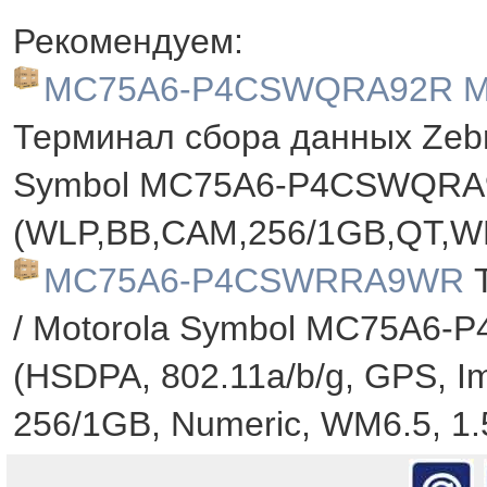
Рекомендуем:
MC75A6-P4CSWQRA92R M
Терминал сбора данных Zebr
Symbol MC75A6-P4CSWQRA
(WLP,BB,CAM,256/1GB,QT,WM
MC75A6-P4CSWRRA9WR
/ Motorola Symbol MC75A
(HSDPA, 802.11a/b/g, GPS, I
256/1GB, Numeric, WM6.5, 1