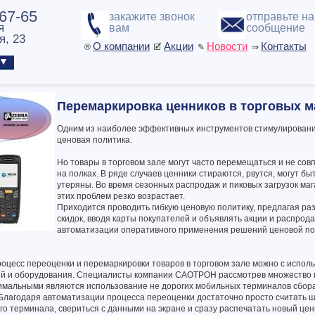
-67-65
закажите звонок
отправьте н
я
вам
сообщение
я, 23
О компании
Акции
Новости
Контакты
®
🗹
✎
⇒
ы ▼
Перемаркировка ценников в торговых м
Одним из наиболее эффективных инструментов стимулировани
ценовая политика.
Но товары в торговом зале могут часто перемещаться и не сов
на полках. В ряде случаев ценники стираются, рвутся, могут б
утеряны. Во время сезонных распродаж и пиковых загрузок маг
этих проблем резко возрастает.
Приходится проводить гибкую ценовую политику, предлагая р
скидок, вводя карты покупателей и объявлять акции и распрода
автоматизации оперативного применения решений ценовой по
оцесс переоценки и перемаркировки товаров в торговом зале можно с испол
ий и оборудования. Специалисты компании САОТРОН рассмотрев множество 
имальными являются использование не дорогих мобильных терминалов сбор
 Благодаря автоматизации процесса переоценки достаточно просто считать ш
о терминала, свериться с данными на экране и сразу распечатать новый цен