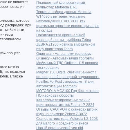
 еще не является
Планшетный корпоративный
торое позволит
компьютер Motorola ET-1
Терминал сбора данных Motorola
WT4090 в интернет-магазине
кировка, которое
Рекомендации САОТРОН, как
иод распродаж, при
правильно провести инвентаризацию
ать мобильные
на складе
принтеры
Преимущества оригинальной
м терминалом
красящей ленты - риббона Zebra
ZEBRA ZT200 новинка в модельном
ряду принтеров Zebra
ка» процесс
Один шаг к успешному торговому
бизнесу - Автоматизачия торговли
Мобильный ТДC Opticon H15 прошел
 зале можно
тестирование
), что позволит
Magner 150 Digital cчётчик банкнот с
гов, а так же
полноценной проверкой подлинности
Posiflex ForPost супермаркет 8 для
автоматизации торговли
MOTOROLA MC2100 Год бесплатного
ПО набирает обороты
Как автоматизировать магазин с
принтером этикеток Zebra LP-2824
Отзывы САОТРОН о сканерах штрих
кода на примере Zebex Z-3072
Сканер штрих-кода Motorola LS-1203
для малого и среднего бизнеса
Новый органический чип rfid