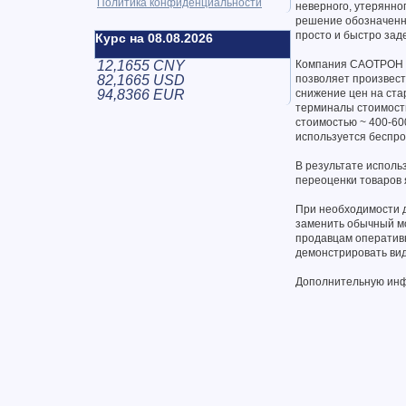
Политика конфиденциальности
неверного, утерянно
решение обозначенны
просто и быстро зад
Курс на 08.08.2026
12,1655 CNY
Компания САОТРОН п
82,1665 USD
позволяет произвест
94,8366 EUR
снижение цен на ста
терминалы стоимость
стоимостью ~ 400-60
используется беспро
В результате испол
переоценки товаров 
При необходимости д
заменить обычный мо
продавцам оперативн
демонстрировать ви
Дополнительную инф