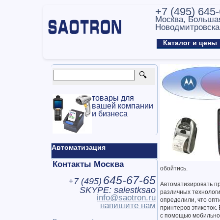
+7 (495) 645
Москва, Больша
Новодмитровска
Каталог и цен
товары для
вашей компании
и бизнеса
Автоматизация
Контакты Москва
обойтись.
645-67-65
+7 (
495
)
Автоматизировать пр
SKYPE: salestksao
различных технолог
info@saotron.ru
определили, что опт
напишите нам
принтеров этикеток.
с помощью мобильног