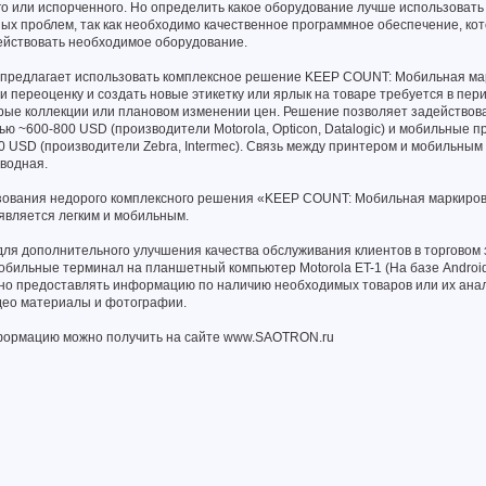
го или испорченного. Но определить какое оборудование лучше использовать
х проблем, так как необходимо качественное программное обеспечение, ко
ействовать необходимое оборудование.
редлагает использовать комплексное решение KEEP COUNT: Мобильная мар
и переоценку и создать новые этикетку или ярлык на товаре требуется в пер
рые коллекции или плановом изменении цен. Решение позволяет задействов
ю ~600-800 USD (производители Motorola, Opticon, Datalogic) и мобильные 
0 USD (производители Zebra, Intermec). Связь между принтером и мобильны
водная.
ьзования недорого комплексного решения «KEEP COUNT: Мобильная маркиров
является легким и мобильным.
ля дополнительного улучшения качества обслуживания клиентов в торговом
бильные терминал на планшетный компьютер Motorola ET-1 (На базе Android
о предоставлять информацию по наличию необходимых товаров или их анало
део материалы и фотографии.
ормацию можно получить на сайте www.SAOTRON.ru