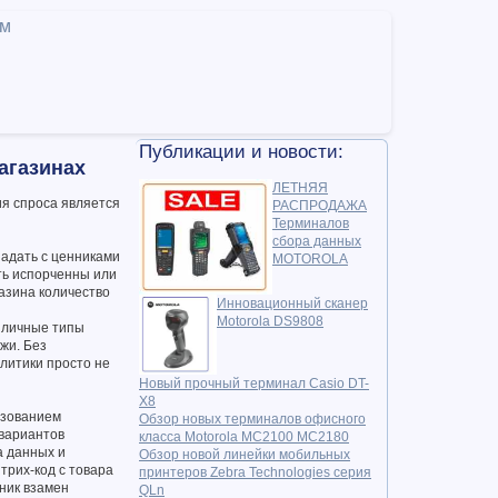
ам
Публикации и новости:
агазинах
ЛЕТНЯЯ
я спроса является
РАСПРОДАЖА
Терминалов
сбора данных
падать с ценниками
MOTOROLA
ыть испорченны или
азина количество
Инновационный сканер
Motorola DS9808
азличные типы
жи. Без
литики просто не
Новый прочный терминал Casio DT-
X8
ьзованием
Обзор новых терминалов офисного
вариантов
класса Motorola MC2100 MC2180
а данных и
Обзор новой линейки мобильных
трих-код с товара
принтеров Zebra Technologies серия
ник взамен
QLn