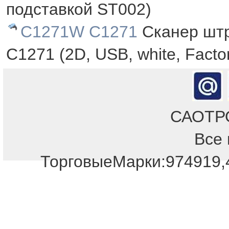
подставкой ST002)
C1271W C1271
Сканер штр
C1271 (2D, USB, white, Fact
САОТРОН
Все 
ТорговыеМарки:974919,