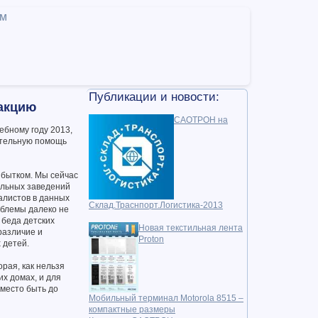
ам
Публикации и новости:
акцию
САОТРОН на
ебному году 2013,
ительную помощь
избытком. Мы сейчас
ельных заведений
алистов в данных
Склад.Траснпорт.Логистика-2013
облемы далеко не
 беда детских
Новая текстильная лента
различие и
Proton
 детей.
рая, как нельзя
х домах, и для
 место быть до
Мобильный терминал Motorola 8515 –
компактные размеры