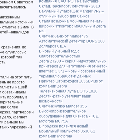
Компания САОТРОН на выставке
военном Советском
Склад.Траснпорт.Логистика - 2013
 насчитывалось
Вакуумный упаковщик Manger VP2 –
отличный выбор для банков
 заниженным
Стала возможна мобильная печать
иальные источники,
широких этикеток с мобильным Zebra
 отметке в 2млн. В
P4T
детей-инвалидов
Счетчик банкнот Manger 75
Автоматический детектор DORS 200
долларов США
 сравнения, во
В новый учебный год с
же случилось с
благотворительностью
 которой так
Zebra ZT200 – серия индустриальных
сть,
принтеров для изготовления этикеток
Intermec CK71 – новый современный
терминал обработки данных
тали на этот путь
Принтер штрих-кодов 105SLPlus от
чень не просто
компании Zebra
ециалисты нашей
Телевизионная лупа DORS 1010
и обзваниваем
десятикратно увеличит ваши
шить проблему в
возможности!
творительные
Счетчик купюр Manger 35S
 еще более
Высокопроизводительное
держка партнеров и
оборудование для бизнеса - ТСД
е дело, крепнет
Motorola MC75A
сли раньше мы
В продаже появился новый
 таких учреждений
мобильный компьютер 8530 G2
компании Motorola