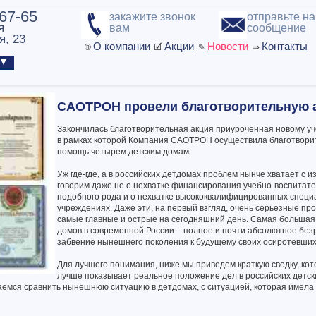
-67-65
закажите звонок
отправьте н
я
вам
сообщение
я, 23
О компании
Акции
Новости
Контакты
®
🗹
✎
⇒
ы ▼
САОТРОН провели благотворительную 
Закончилась благотворительная акция приуроченная новому уч
в рамках которой Компания САОТРОН осуществила благотвор
помощь четырем детским домам.
Уж где-где, а в российских детдомах проблем нынче хватает с 
говорим даже не о нехватке финансирования учебно-воспитат
подобного рода и о нехватке высококвалифицированных специ
учреждениях. Даже эти, на первый взгляд, очень серьезные пр
самые главные и острые на сегодняшний день. Самая большая
домов в современной России – полное и почти абсолютное без
забвение нынешнего поколения к будущему своих осиротевших
Для лучшего понимания, ниже мы приведем краткую сводку, кото
лучше показывает реальное положение дел в российских детски
аемся сравнить нынешнюю ситуацию в детдомах, с ситуацией, которая имела