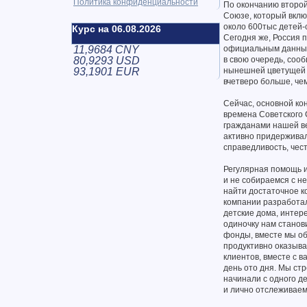
Политика конфиденциальности
По окончанию второй
Союзе, который вклю
около 600тыс детей-
Курс на 06.08.2026
Сегодня же, Россия 
11,9684 CNY
официальным данным,
80,9293 USD
в свою очередь, соо
93,1901 EUR
нынешней цветущей Р
вчетверо больше, че
Сейчас, основной ко
времена Советского 
гражданами нашей ве
активно придерживалс
справедливость, чес
Регулярная помощь и 
и не собираемся с не
найти достаточное к
компании разработа
детские дома, интере
одиночку нам станов
фонды, вместе мы об
продуктивно оказыва
клиентов, вместе с в
день ото дня. Мы ст
начинали с одного д
и лично отслеживаем