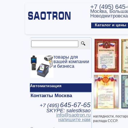
+7 (495) 645
Москва, Больша
Новодмитровска
Каталог и цен
товары для
вашей компании
и бизнеса
Автоматизация
Контакты Москва
645-67-65
+7 (
495
)
SKYPE: salestksao
info@saotron.ru
наглядности, постар
напишите нам
распада СССР.