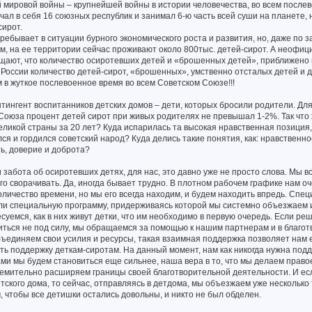
 мировой войны – крупнейшей войны в истории человечества, во всем после
чал в себя 16 союзных республик и занимал 6-ю часть всей суши на планете,
сирот.
пребывает в ситуации бурного экономического роста и развития, но, даже по
 на ее территории сейчас проживают около 800тыс. детей-сирот. А неофиц
бщают, что количество осиротевших детей и «брошенных детей», приближено к
оссии количество детей-сирот, «брошенных», умственно отсталых детей и 
м в жуткое послевоенное время во всем Советском Союзе!!!
нтингент воспитанников детских домов – дети, которых бросили родители. Для
Союза процент детей сирот при живых родителях не превышал 1-2%. Так что 
ликой страны за 20 лет? Куда испарилась та высокая нравственная позиция,
я и гордился советский народ? Куда делись такие понятия, как: нравственно
ть, доверие и доброта?
забота об осиротевших детях, для нас, это давно уже не просто слова. Мы вс
го сворачивать. Да, иногда бывает трудно. В плотном рабочем графике нам о
оличество времени, но мы его всегда находим, и будем находить впредь. Сп
ли специальную программу, придерживаясь которой мы системно объезжаем 
суемся, как в них живут детки, что им необходимо в первую очередь. Если ре
иться не под силу, мы обращаемся за помощью к нашим партнерам и в благо
ъединяем свои усилия и ресурсы, такая взаимная поддержка позволяет нам
ть поддержку деткам-сиротам. На данный момент, нам как никогда нужна под
ами мы будем становиться еще сильнее, наша вера в то, что мы делаем право
ремительно расширяем границы своей благотворительной деятельности. И е
етского дома, то сейчас, отправляясь в детдома, мы объезжаем уже несколько
, чтобы все детишки остались довольны, и никто не был обделен.