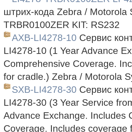
штрих-кода Zebra / Motorola 
TRBR0100ZER KIT: RS232
AXB-LI4278-10
Сервис кон
LI4278-10 (1 Year Advance Ex
Comprehensive Coverage. Inc
for cradle.) Zebra / Motorola 
SXB-LI4278-30
Сервис кон
LI4278-30 (3 Year Service from
Advance Exchange. Includes
Coverage. Includes coverage f