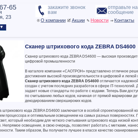
-67-65
закажите звонок
отправьте н
я
вам
сообщение
я, 23
О компании
Акции
Новости
Контакты
®
🗹
✎
⇒
ы ▼
Сканер штрихового кода ZEBRA DS4600
Сканер штрихового кода ZEBRA DS4600 — высокая производит
цифровой промышленности
В каталоге компании «САОТРОН» представлено отличное реш
достижения высокой производительности в цифровой и легкой
Сканер штрихового кода
ZEBRA DS4600
отличается надежной 
создан с учетом последних разработок в сфере IT-технологий.
задает новые стандарты по работе с кодами. Теперь Вам дост
по считыванию любых кодов, начиная от прямой маркировки де
декодированием сверхшироких кодов.
а штрихового кода ZEBRA DS4600 заключается в особой спроектированной ко
ем процессора и оптимальным освещением на самых разных поверхностях.
свет, который необходим для четкого считывания штрихового кода низкой кон
. Непрямое освещение, в свою очередь, позволяет работать с метками, нане
ности. Таким образом, Вы получаете лучшее в классе качество сканировани