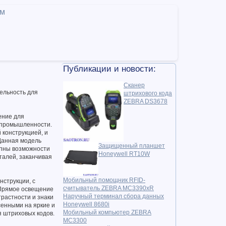
ам
Публикации и новости:
Сканер
ельность для
штрихового кода
ZEBRA DS3678
ение для
 промышленности.
конструкцией, и
 Данная модель
Защищенный планшет
упны возможности
Honeywell RT10W
талей, заканчивая
Мобильный помощник RFID-
нструкции, с
считыватель ZEBRA MC3390xR
 Прямое освещение
Наручный терминал сбора данных
трастности и знаки
Honeywell 8680i
сенными на яркие и
Мобильный компьютер ZEBRA
я штриховых кодов.
MC3300