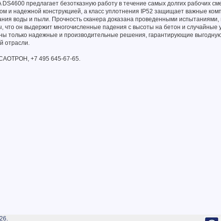
 DS4600 предлагает безотказную работу в течение самых долгих рабочих см
ом и надежной конструкцией, а класс уплотнения IP52 защищает важные ко
ания воды и пыли. Прочность сканера доказана проведенными испытаниями,
, что он выдержит многочисленные падения с высоты на бетон и случайные 
ены только надежные и производительные решения, гарантирующие выгодну
й отрасли.
САОТРОН, +7 495 645-67-65.
26.