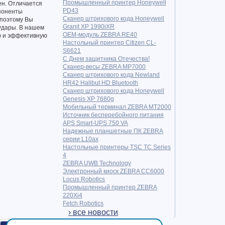
Промышленный принтер Honeywell
ен. Отличается
PD43
мпоненты
Сканер штрихового кода Honeywell
 поэтому Вы
Granit XP 1990iXR
удары. В нашем
OEM-модуль ZEBRA RE40
ю и эффективную
Настольный принтер Citizen CL-
S6621
С Днем защитника Отечества!
Сканер-весы ZEBRA MP7000
Сканер штрихового кода Newland
HR42 Halibut HD Bluetooth
Сканер штрихового кода Honeywell
Genesis XP 7680g
Мобильный терминал ZEBRA MT2000
Источник бесперебойного питания
APS Smart-UPS 750 VA
Надежные планшетные ПК ZEBRA
серии L10ax
Настольные принтеры TSC TC Series
4
ZEBRA UWB Technology
Электронный киоск ZEBRA CC6000
Locus Robotics
Промышленный принтер ZEBRA
220Xi4
Fetch Robotics
› все новости