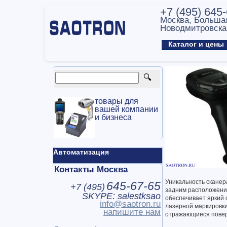
+7 (495) 645
Москва, Больша
Новодмитровска
Каталог и цен
товары для
вашей компании
и бизнеса
Автоматизация
Контакты Москва
Уникальность сканер
645-67-65
+7 (
495
)
задним расположени
SKYPE: salestksao
обеспечивает яркий 
info@saotron.ru
лазерной маркировки
напишите нам
отражающиеся поверх