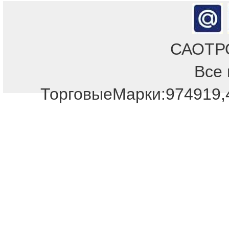
САОТРОН
Все 
Отдел продаж!
ТорговыеМарки:974919,