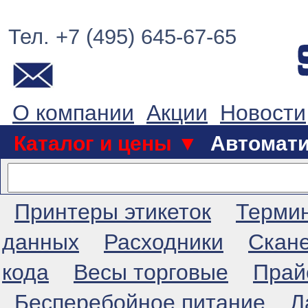
Тел. +7 (495) 645-67-65
О компании
Акции
Новости
Каталог и цены ▼
Автомат
Принтеры этикеток
Терми
данных
Расходники
Скан
кода
Весы торговые
Прай
Бесперебойное питание
Л