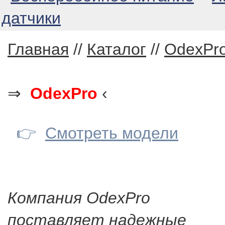
датчики
Главная
//
Каталог
//
OdexPr
⇒
OdexPro
‹
👉
Смотреть модели
Компания OdexPro
поставляет надежные