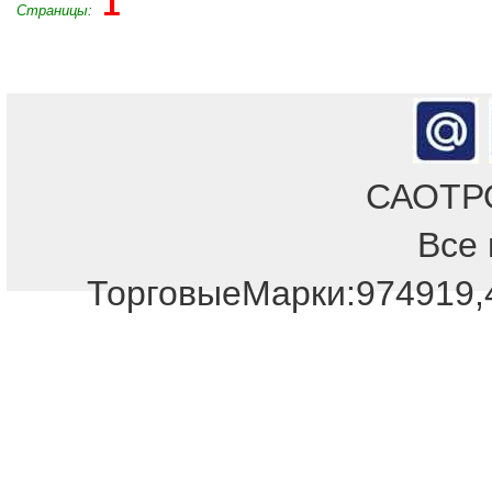
1
Страницы:
САОТРОН
Все 
Отдел продаж!
ТорговыеМарки:974919,