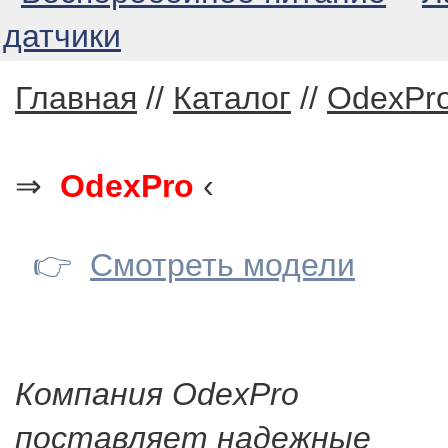
датчики
Главная
//
Каталог
//
OdexPr
⇒
OdexPro
‹
👉
Смотреть модели
Компания OdexPro
поставляет надежные