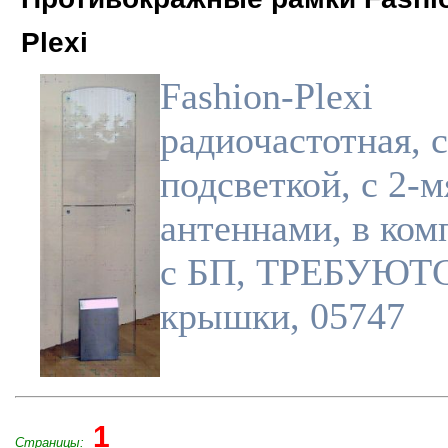
Plexi
Fashion-Plexi
радиочастотная, с
подсветкой, с 2-м
антеннами, в ком
с БП, ТРЕБУЮТ
крышки, 05747
1
Страницы: