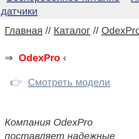
датчики
Главная
//
Каталог
//
OdexPr
⇒
OdexPro
‹
👉
Смотреть модели
Компания OdexPro
поставляет надежные