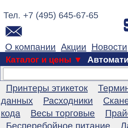
Тел. +7 (495) 645-67-65
О компании
Акции
Новости
Каталог и цены ▼
Автомат
Принтеры этикеток
Терми
данных
Расходники
Скан
кода
Весы торговые
Прай
Бесперебойное питание
Л