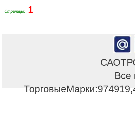
1
Страницы:
САОТРОН
Все 
ТорговыеМарки:974919,