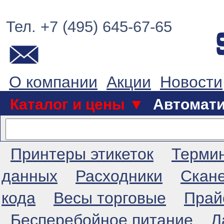
Тел. +7 (495) 645-67-65
О компании
Акции
Новости
Каталог и цены ▼
Автомат
Принтеры этикеток
Терми
данных
Расходники
Скан
кода
Весы торговые
Прай
Бесперебойное питание
Л