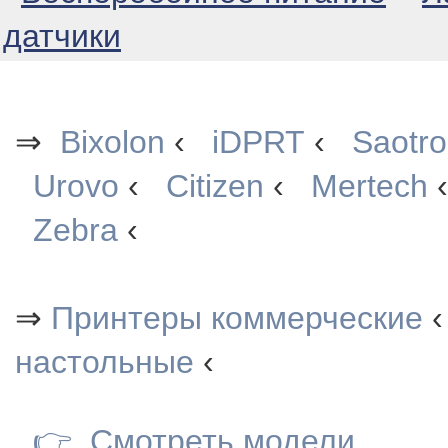
датчики
⇒
Bixolon
‹
iDPRT
‹
Saotr
Urovo
‹
Citizen
‹
Mertech
Zebra
‹
⇒
Принтеры коммерческие
‹
настольные
‹
👉
Смотреть модели