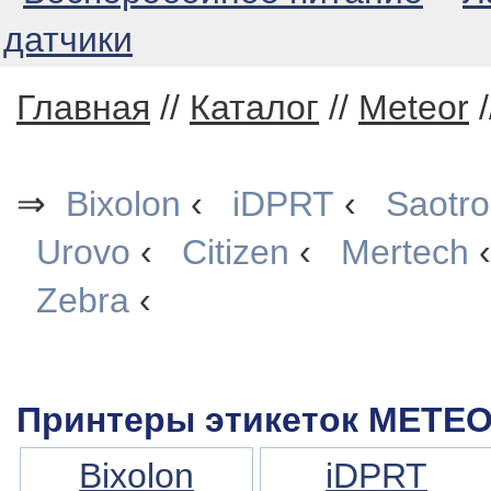
датчики
Главная
//
Каталог
//
Meteor
/
⇒
Bixolon
‹
iDPRT
‹
Saotr
Urovo
‹
Citizen
‹
Mertech
Zebra
‹
Принтеры этикеток METE
Bixolon
iDPRT