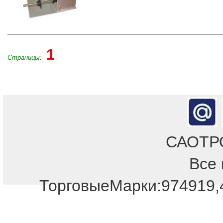
1
Страницы:
САОТРОН
Все 
Отдел продаж!
ТорговыеМарки:974919,