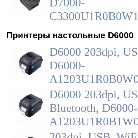
D7000-
C3300U1R0B0W
Принтеры настольные D6000
D6000 203dpi, US
D6000-
A1203U1R0B0W
D6000 203dpi, US
Bluetooth, D6000-
A1203U1R0B1W
203dpi, USB, WiF