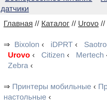
датчики
Главная
//
Каталог
//
Urovo
/
⇒
Bixolon
‹
iDPRT
‹
Saotr
Urovo
‹
Citizen
‹
Mertech
Zebra
‹
⇒
Принтеры мобильные
‹
Пр
настольные
‹