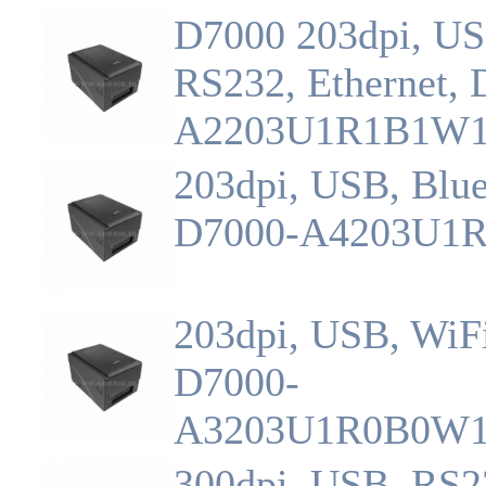
D7000 203dpi, US
RS232, Ethernet, 
A2203U1R1B1W
203dpi, USB, Blue
D7000-A4203U1
203dpi, USB, WiF
D7000-
A3203U1R0B0W
300dpi, USB, RS2