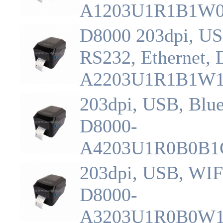
A1203U1R1B1W
D8000 203dpi, US
RS232, Ethernet, 
A2203U1R1B1W
203dpi, USB, Blue
D8000-
A4203U1R0B0B1
203dpi, USB, WIF
D8000-
A3203U1R0B0W