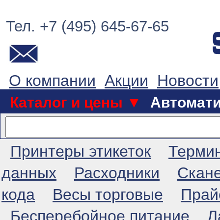
Тел. +7 (495) 645-67-65
О компании
Акции
Новости
Каталог и цены ▼
Автомат
Принтеры этикеток
Терми
данных
Расходники
Скан
кода
Весы торговые
Прай
Бесперебойное питание
Л